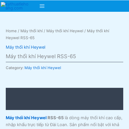
Skip
Main
to
content
Menu
Home
/
Máy thổi khí
/
Máy thổi khí Heywel
/ Máy thổi khí
Heywel RSS-65
Máy thổi khí Heywel
Máy thổi khí Heywel RSS-65
Category:
Máy thổi khí Heywel
Description
Reviews (0)
Máy thổi khí Heywel
RSS-65
là dòng máy thổi khí cao cấp,
nhập khẩu trực tiếp từ Đài Loan. Sản phẩm nổi bật với khả