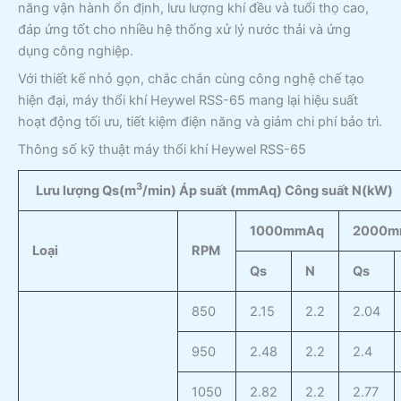
năng vận hành ổn định, lưu lượng khí đều và tuổi thọ cao,
đáp ứng tốt cho nhiều hệ thống xử lý nước thải và ứng
dụng công nghiệp.
Với thiết kế nhỏ gọn, chắc chắn cùng công nghệ chế tạo
hiện đại, máy thổi khí Heywel RSS-65 mang lại hiệu suất
hoạt động tối ưu, tiết kiệm điện năng và giảm chi phí bảo trì.
Thông số kỹ thuật máy thổi khí Heywel RSS-65
3
Lưu lượng Qs(m
/min) Áp suất (mmAq) Công suất N(kW)
1000
mmAq
2000
m
Loại
RPM
Qs
N
Qs
850
2.15
2.2
2.04
950
2.48
2.2
2.4
1050
2.82
2.2
2.77