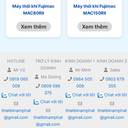
Máy thổi khí Fujimac
Máy thổi khí Fujimac
MAC80RII
MAC150RII
Xem thêm
Xem thêm
HOTLINE
TRỢ LÝ KINH
KINH DOANH 1
KINH DOANH 2
DOANH
Mr Vũ
Mr Minh
Sales
Ms Dương
0919 065
0964 505
0903 679
009
0909 096
009
355
375
Chat với tôi
Chat với tôi
Chat với tôi
Chat với tôi
thietbinamphat
thietbinamphat
thietbinamphat
@gmail.com
thietbinamphat
@gmail.com
@gmail.com
@gmail.com