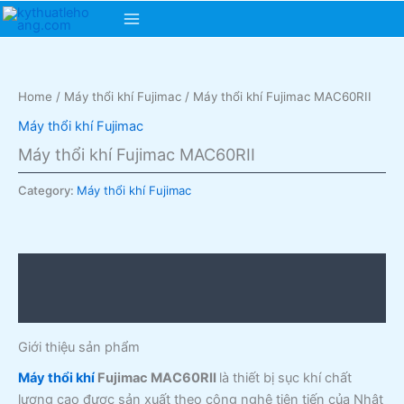
Skip
Main
to
content
Menu
Home
/
Máy thổi khí Fujimac
/ Máy thổi khí Fujimac MAC60RII
Máy thổi khí Fujimac
Máy thổi khí Fujimac MAC60RII
Category:
Máy thổi khí Fujimac
Description
Reviews (0)
Giới thiệu sản phẩm
Máy thổi khí
Fujimac MAC60RII
là thiết bị sục khí chất
lượng cao được sản xuất theo công nghệ tiên tiến của Nhật