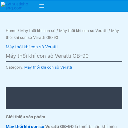
Skip
Main
to
content
Menu
Home
/
Máy thổi khí con sò
/
Máy thổi khí con sò Veratti
/ Máy
thổi khí con sò Veratti GB-90
Máy thổi khí con sò Veratti
Máy thổi khí con sò Veratti GB-90
Category:
Máy thổi khí con sò Veratti
Description
Reviews (0)
Giới thiệu sản phẩm
Máy thổi khí con sò
Veratti GB-90
là thiết bị cấp khí hiệu