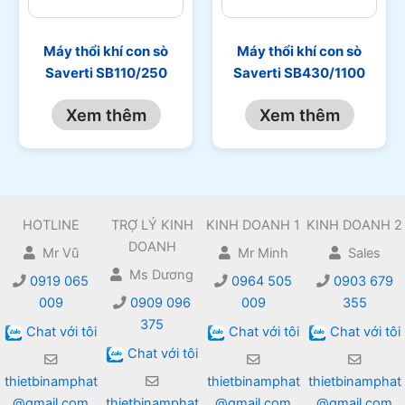
Máy thổi khí con sò
Máy thổi khí con sò
Saverti SB110/250
Saverti SB430/1100
Xem thêm
Xem thêm
HOTLINE
TRỢ LÝ KINH
KINH DOANH 1
KINH DOANH 2
DOANH
Mr Vũ
Mr Minh
Sales
Ms Dương
0919 065
0964 505
0903 679
009
0909 096
009
355
375
Chat với tôi
Chat với tôi
Chat với tôi
Chat với tôi
thietbinamphat
thietbinamphat
thietbinamphat
@gmail.com
thietbinamphat
@gmail.com
@gmail.com