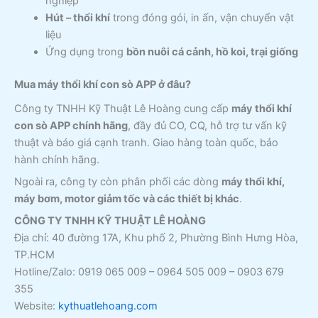
nghiệp
Hút – thổi khí
trong đóng gói, in ấn, vận chuyển vật
liệu
Ứng dụng trong
bồn nuôi cá cảnh, hồ koi, trại giống
Mua máy thổi khí con sò APP ở đâu?
Công ty TNHH Kỹ Thuật Lê Hoàng cung cấp
máy thổi khí
con sò APP chính hãng
, đầy đủ CO, CQ, hỗ trợ tư vấn kỹ
thuật và báo giá cạnh tranh. Giao hàng toàn quốc, bảo
hành chính hãng.
Ngoài ra, công ty còn phân phối các dòng
máy thổi khí,
máy bơm, motor giảm tốc và các thiết bị khác
.
CÔNG TY TNHH KỸ THUẬT LÊ HOÀNG
Địa chỉ: 40 đường 17A, Khu phố 2, Phường Bình Hưng Hòa,
TP.HCM
Hotline/Zalo: 0919 065 009 – 0964 505 009 – 0903 679
355
Website:
kythuatlehoang.com