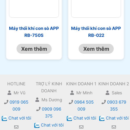
Máy thổi khí con sò APP
Máy thổi khí con sò APP
RB-750S
RB-022
Xem thêm
Xem thêm
HOTLINE
TRỢ LÝ KINH
KINH DOANH 1
KINH DOANH 2
DOANH
Mr Vũ
Mr Minh
Sales
Ms Dương
0919 065
0964 505
0903 679
009
0909 096
009
355
375
Chat với tôi
Chat với tôi
Chat với tôi
Chat với tôi