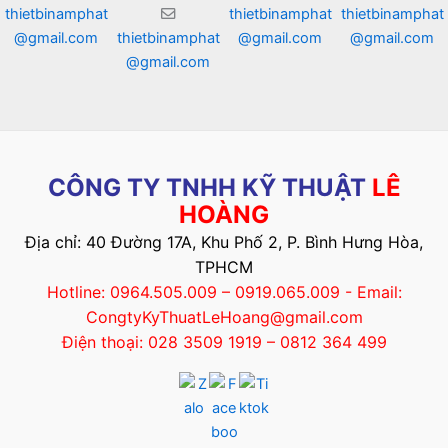
thietbinamphat
thietbinamphat
thietbinamphat
@gmail.com
thietbinamphat
@gmail.com
@gmail.com
@gmail.com
CÔNG TY TNHH KỸ THUẬT
LÊ
HOÀNG
Địa chỉ: 40 Đường 17A, Khu Phố 2, P. Bình Hưng Hòa,
TPHCM
Hotline: 0964.505.009 – 0919.065.009 - Email:
CongtyKyThuatLeHoang@gmail.com
Điện thoại: 028 3509 1919 – 0812 364 499