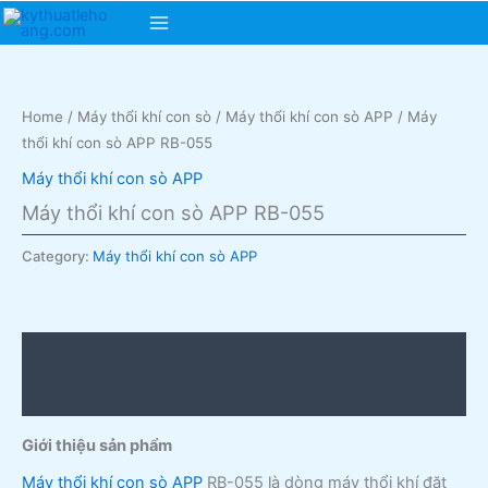
Skip
Main
to
content
Menu
Home
/
Máy thổi khí con sò
/
Máy thổi khí con sò APP
/ Máy
thổi khí con sò APP RB-055
Máy thổi khí con sò APP
Máy thổi khí con sò APP RB-055
Category:
Máy thổi khí con sò APP
Description
Reviews (0)
Giới thiệu sản phẩm
Máy thổi khí con sò
APP
RB-055 là dòng máy thổi khí đặt