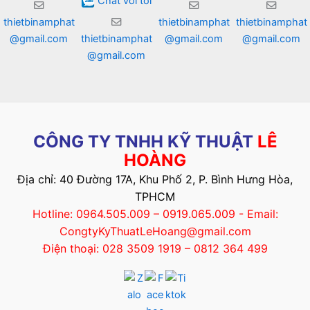
Chat với tôi
thietbinamphat
thietbinamphat
thietbinamphat
@gmail.com
thietbinamphat
@gmail.com
@gmail.com
@gmail.com
CÔNG TY TNHH KỸ THUẬT
LÊ
HOÀNG
Địa chỉ: 40 Đường 17A, Khu Phố 2, P. Bình Hưng Hòa,
TPHCM
Hotline: 0964.505.009 – 0919.065.009 - Email:
CongtyKyThuatLeHoang@gmail.com
Điện thoại: 028 3509 1919 – 0812 364 499