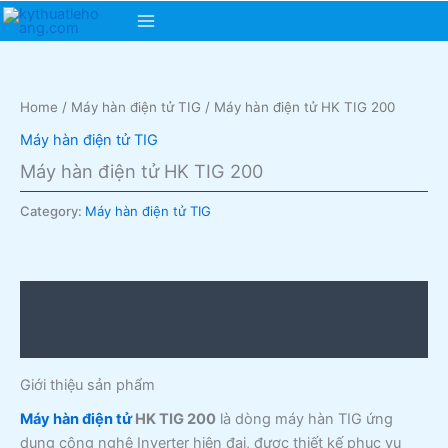
Skip
Main
to
content
Menu
Home
/
Máy hàn điện tử TIG
/ Máy hàn điện tử HK TIG 200
Máy hàn điện tử TIG
Máy hàn điện tử HK TIG 200
Category:
Máy hàn điện tử TIG
Description
Reviews (0)
Giới thiệu sản phẩm
Máy hàn điện tử
HK TIG 200
là dòng máy hàn TIG ứng
dụng công nghệ Inverter hiện đại, được thiết kế phục vụ