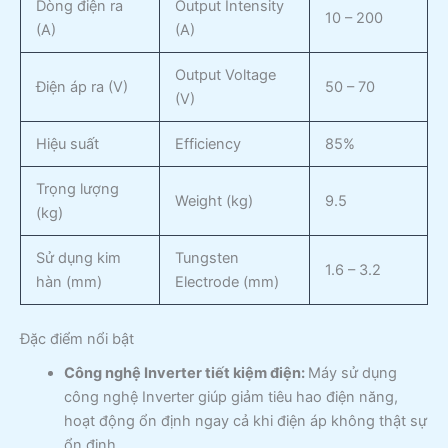
Dòng điện ra
Output Intensity
10 – 200
(A)
(A)
Output Voltage
Điện áp ra (V)
50 – 70
(V)
Hiệu suất
Efficiency
85%
Trọng lượng
Weight (kg)
9.5
(kg)
Sử dụng kim
Tungsten
1.6 – 3.2
hàn (mm)
Electrode (mm)
Đặc điểm nổi bật
Công nghệ Inverter tiết kiệm điện:
Máy sử dụng
công nghệ Inverter giúp giảm tiêu hao điện năng,
hoạt động ổn định ngay cả khi điện áp không thật sự
ổn định.