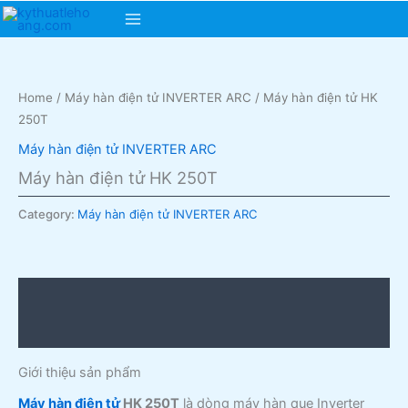
Skip
Main
to
content
Menu
Home
/
Máy hàn điện tử INVERTER ARC
/ Máy hàn điện tử HK
250T
Máy hàn điện tử INVERTER ARC
Máy hàn điện tử HK 250T
Category:
Máy hàn điện tử INVERTER ARC
Description
Reviews (0)
Giới thiệu sản phẩm
Máy hàn điện tử
HK 250T
là dòng máy hàn que Inverter