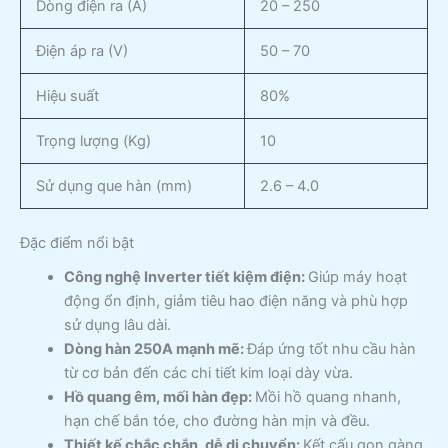
Dòng điện ra (A)
20 – 250
Điện áp ra (V)
50 – 70
Hiệu suất
80%
Trọng lượng (Kg)
10
Sử dụng que hàn (mm)
2.6 – 4.0
Đặc điểm nổi bật
Công nghệ Inverter tiết kiệm điện:
Giúp máy hoạt
động ổn định, giảm tiêu hao điện năng và phù hợp
sử dụng lâu dài.
Dòng hàn 250A mạnh mẽ:
Đáp ứng tốt nhu cầu hàn
từ cơ bản đến các chi tiết kim loại dày vừa.
Hồ quang êm, mối hàn đẹp:
Mồi hồ quang nhanh,
hạn chế bắn tóe, cho đường hàn mịn và đều.
Thiết kế chắc chắn, dễ di chuyển:
Kết cấu gọn gàng,