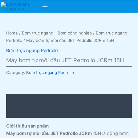
Skip
Main
to
content
Menu
Home
/
Bơm trục ngang - Bơm công nghiệp
/
Bơm trục ngang
Pedrollo
/ Máy bơm tự mồi đầu JET Pedrollo JCRm 15H
Bơm trục ngang Pedrollo
Máy bơm tự mồi đầu JET Pedrollo JCRm 15H
Category:
Bơm trục ngang Pedrollo
Description
Reviews (0)
Giới thiệu sản phẩm
Máy bơm tự mồi đầu JET Pedrollo JCRm 15H
là dòng bơm