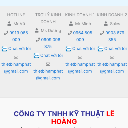
HOTLINE
TRỢ LÝ KINH
KINH DOANH 1
KINH DOANH 2
DOANH
Mr Vũ
Mr Minh
Sales
Ms Dương
0919 065
0964 505
0903 679
009
0909 096
009
355
375
Chat với tôi
Chat với tôi
Chat với tôi
Chat với tôi
thietbinamphat
thietbinamphat
thietbinamphat
@gmail.com
thietbinamphat
@gmail.com
@gmail.com
@gmail.com
CÔNG TY TNHH KỸ THUẬT
LÊ
HOÀNG