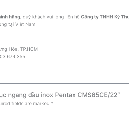
hính hãng
, quý khách vui lòng liên hệ
Công ty TNHH Kỹ Thu
ờng tại Việt Nam.
 Hưng Hòa, TP.HCM
903 679 355
 trục ngang đầu inox Pentax CMS65CE/22”
ired fields are marked
*