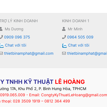
TRỢ LÝ KINH DOANH
KINH DOANH 1
Ms Dương
Mr Minh
0909 096 375
0964 505 009
Chat với tôi
Chat với tôi
thietbinamphat@gmail.com
thietbinamphat@gmai
Y TNHH KỸ THUẬT
LÊ HOÀNG
Đường 17A, Khu Phố 2, P. Bình Hưng Hòa, TPHCM
– 0919.065.009 - Email: CongtyKyThuatLeHoang@gmail.co
n thoại: 028 3509 1919 – 0812 364 499