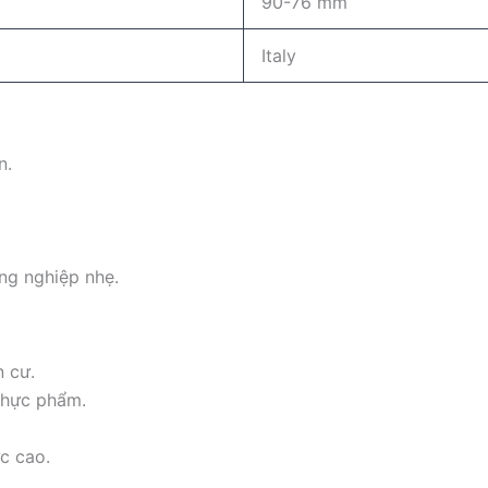
90-76 mm
Italy
n.
ng nghiệp nhẹ.
n cư.
thực phẩm.
c cao.