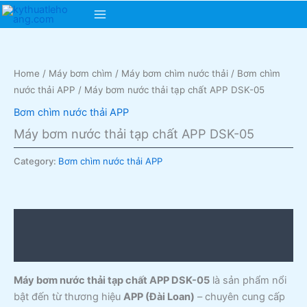
Skip
Main
to
content
Menu
Home
/
Máy bơm chìm
/
Máy bơm chìm nước thải
/
Bơm chìm
nước thải APP
/ Máy bơm nước thải tạp chất APP DSK-05
Bơm chìm nước thải APP
Máy bơm nước thải tạp chất APP DSK-05
Category:
Bơm chìm nước thải APP
Description
Reviews (0)
Máy bơm nước thải tạp chất APP DSK-05
là sản phẩm nổi
bật đến từ thương hiệu
APP (Đài Loan)
– chuyên cung cấp