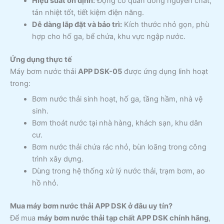
Hiệu suất ổn định:
Động cơ quấn đồng nguyên chất,
tản nhiệt tốt, tiết kiệm điện năng.
Dễ dàng lắp đặt và bảo trì:
Kích thước nhỏ gọn, phù
hợp cho hố ga, bể chứa, khu vực ngập nước.
Ứng dụng thực tế
Máy bơm nước thải
APP DSK-05
được ứng dụng linh hoạt
trong:
Bơm nước thải sinh hoạt, hố ga, tầng hầm, nhà vệ
sinh.
Bơm thoát nước tại nhà hàng, khách sạn, khu dân
cư.
Bơm nước thải chứa rác nhỏ, bùn loãng trong công
trình xây dựng.
Dùng trong hệ thống xử lý nước thải, trạm bơm, ao
hồ nhỏ.
Mua máy bơm nước thải APP DSK ở đâu uy tín?
Để mua
máy bơm nước thải tạp chất APP DSK chính hãng
,