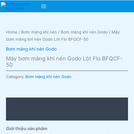
Skip
Main
to
content
Menu
Home
/
Bơm màng khí nén
/
Bơm màng khí nén Godo
/ Máy
bơm màng khí nén Godo Lót Flo BFQCF-50
Bơm màng khí nén Godo
Máy bơm màng khí nén Godo Lót Flo BFQCF-
50
Category:
Bơm màng khí nén Godo
Description
Reviews (0)
Giới thiệu sản phẩm