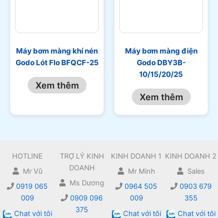
Máy bơm màng khí nén
Máy bơm màng điện
Godo Lót Flo BFQCF-25
Godo DBY3B-
10/15/20/25
Xem thêm
Xem thêm
HOTLINE
TRỢ LÝ KINH
KINH DOANH 1
KINH DOANH 2
DOANH
Mr Vũ
Mr Minh
Sales
Ms Dương
0919 065
0964 505
0903 679
009
0909 096
009
355
375
Chat với tôi
Chat với tôi
Chat với tôi