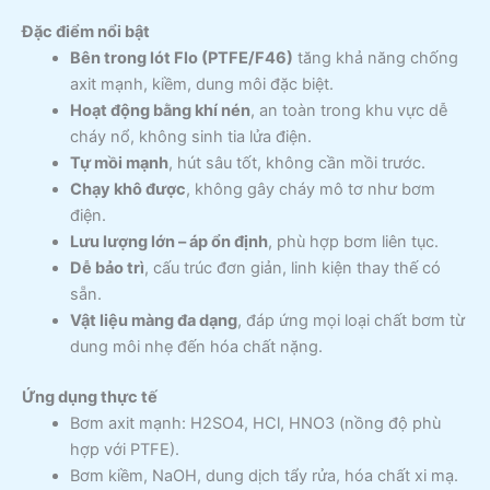
Đặc điểm nổi bật
Bên trong lót Flo (PTFE/F46)
tăng khả năng chống
axit mạnh, kiềm, dung môi đặc biệt.
Hoạt động bằng khí nén
, an toàn trong khu vực dễ
cháy nổ, không sinh tia lửa điện.
Tự mồi mạnh
, hút sâu tốt, không cần mồi trước.
Chạy khô được
, không gây cháy mô tơ như bơm
điện.
Lưu lượng lớn – áp ổn định
, phù hợp bơm liên tục.
Dễ bảo trì
, cấu trúc đơn giản, linh kiện thay thế có
sẵn.
Vật liệu màng đa dạng
, đáp ứng mọi loại chất bơm từ
dung môi nhẹ đến hóa chất nặng.
Ứng dụng thực tế
Bơm axit mạnh: H2SO4, HCl, HNO3 (nồng độ phù
hợp với PTFE).
Bơm kiềm, NaOH, dung dịch tẩy rửa, hóa chất xi mạ.