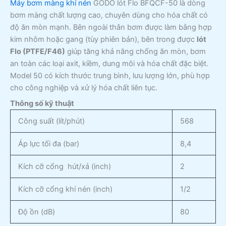
Máy bơm màng khí nén
GODO lót Flo BFQCF-50 là dòng
bơm màng chất lượng cao, chuyên dùng cho hóa chất có
độ ăn mòn mạnh. Bên ngoài thân bơm được làm bằng hợp
kim nhôm hoặc gang (tùy phiên bản), bên trong được
lót
Flo (PTFE/F46)
giúp tăng khả năng chống ăn mòn, bơm
an toàn các loại axit, kiềm, dung môi và hóa chất đặc biệt.
Model 50 có kích thước trung bình, lưu lượng lớn, phù hợp
cho công nghiệp và xử lý hóa chất liên tục.
Thông số kỹ thuật
Công suất (lít/phút)
568
Áp lực tối đa (bar)
8,4
Kích cỡ cổng hút/xả (inch)
2
Kích cỡ cổng khí nén (inch)
1/2
Độ ồn (dB)
80