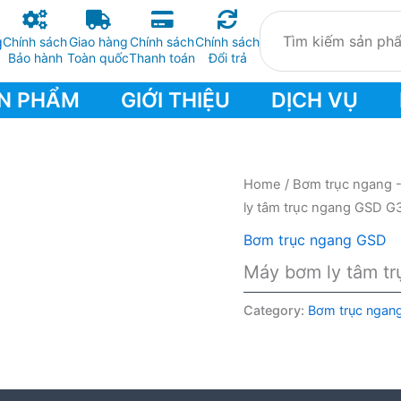
Chính sách
Giao hàng
Chính sách
Chính sách
Bảo hành
Toàn quốc
Thanh toán
Đổi trả
N PHẨM
GIỚI THIỆU
DỊCH VỤ
Home
/
Bơm trục ngang 
ly tâm trục ngang GSD G
Bơm trục ngang GSD
Máy bơm ly tâm t
Category:
Bơm trục ngan