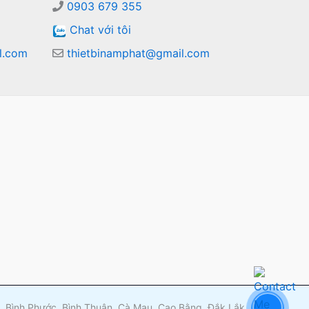
0903 679 355
Chat với tôi
l.com
thietbinamphat@gmail.com
m
ng, Bình Phước, Bình Thuận, Cà Mau, Cao Bằng, Đắk Lắk,