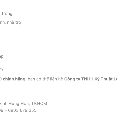
 trong:
nh, nhà trọ
ệp
n?
D chính hãng
, bạn có thể liên hệ
Công ty TNHH Kỹ Thuật L
 Bình Hưng Hòa, TP.HCM
09 – 0903 679 355