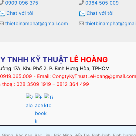
0909 096 375
0964 505 009
Chat với tôi
Chat với tôi
thietbinamphat@gmail.com
thietbinamphat@gmai
Y TNHH KỸ THUẬT
LÊ HOÀNG
Đường 17A, Khu Phố 2, P. Bình Hưng Hòa, TPHCM
– 0919.065.009 - Email: CongtyKyThuatLeHoang@gmail.co
n thoại: 028 3509 1919 – 0812 364 499
ắc Giang, Bắc Kạn, Bạc Liêu, Bắc Ninh, Bến Tre, Bình Định, Bình Dươ