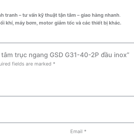
nh tranh – tư vấn kỹ thuật tận tâm – giao hàng nhanh
.
i khí, máy bơm, motor giảm tốc và các thiết bị khác.
ly tâm trục ngang GSD G31-40-2P đầu inox”
ired fields are marked
*
Email
*