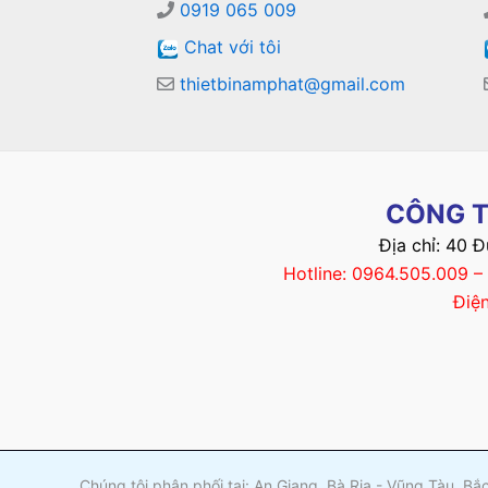
0919 065 009
Chat với tôi
thietbinamphat@gmail.com
CÔNG T
Địa chỉ: 40 
Hotline: 0964.505.009 
Điệ
Chúng tôi phân phối tại: An Giang, Bà Rịa - Vũng Tàu, B