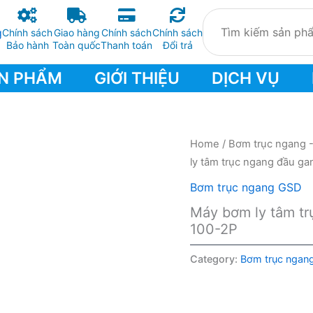
Chính sách
Giao hàng
Chính sách
Chính sách
Bảo hành
Toàn quốc
Thanh toán
Đổi trả
N PHẨM
GIỚI THIỆU
DỊCH VỤ
Home
/
Bơm trục ngang 
ly tâm trục ngang đầu g
Bơm trục ngang GSD
Máy bơm ly tâm t
100-2P
Category:
Bơm trục ngan