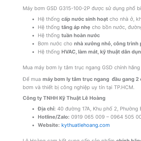
Máy bơm GSD G315-100-2P được sử dụng phổ bi
Hệ thống
cấp nước sinh hoạt
cho nhà ở, k
Hệ thống
tăng áp nhẹ
cho bồn nước, đườn
Hệ thống
tuần hoàn nước
Bơm nước cho
nhà xưởng nhỏ, công trình 
Hệ thống
HVAC, làm mát, kỹ thuật dân dụ
Mua máy bơm ly tâm trục ngang GSD chính hãng
Để mua
máy bơm ly tâm trục ngang đầu gang 2
bơm và thiết bị công nghiệp uy tín tại TP.HCM.
Công ty TNHH Kỹ Thuật Lê Hoàng
Địa chỉ:
40 đường 17A, Khu phố 2, Phường
Hotline/Zalo:
0919 065 009 – 0964 505 0
Website:
kythuatlehoang.com
Lê Hoàng cam kết cung cấp sản phẩm
chính hãng