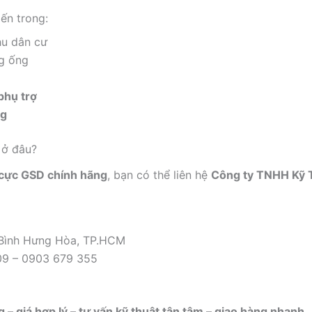
ến trong:
hu dân cư
g ống
phụ trợ
ng
 ở đâu?
 cực GSD chính hãng
, bạn có thể liên hệ
Công ty TNHH Kỹ 
 Bình Hưng Hòa, TP.HCM
09 – 0903 679 355
 – giá hợp lý – tư vấn kỹ thuật tận tâm – giao hàng nhanh
.