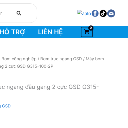
HỖ TRỢ
LIÊN HỆ
- Bơm công nghiệp
/
Bơm trục ngang GSD
/ Máy bơm
ang 2 cực GSD G315-100-2P
rục ngang đầu gang 2 cực GSD G315-
g GSD