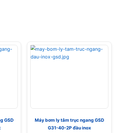
ng GSD
Máy bơm ly tâm trục ngang GSD
x
G31-40-2P đầu inox