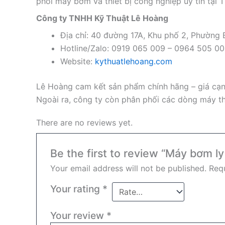
phối máy bơm và thiết bị công nghiệp uy tín tại 
Công ty TNHH Kỹ Thuật Lê Hoàng
Địa chỉ: 40 đường 17A, Khu phố 2, Phường
Hotline/Zalo: 0919 065 009 – 0964 505 0
Website:
kythuatlehoang.com
Lê Hoàng cam kết sản phẩm chính hãng – giá cạnh
Ngoài ra, công ty còn phân phối các dòng máy th
There are no reviews yet.
Be the first to review “Máy bơm l
Your email address will not be published.
Requ
Your rating
*
Your review
*