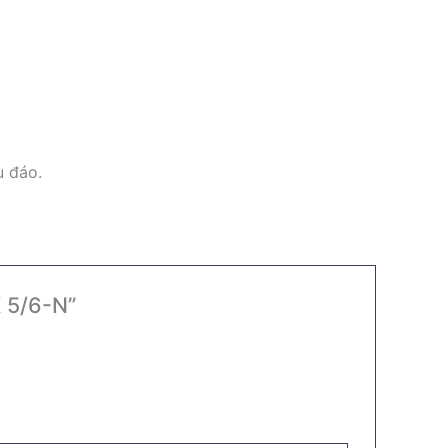
u đáo.
K 5/6-N”