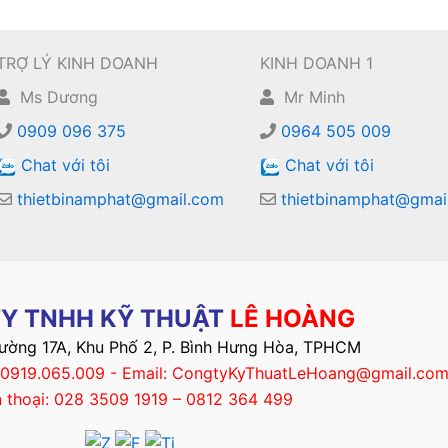
TRỢ LÝ KINH DOANH
KINH DOANH 1
Ms Dương
Mr Minh
0909 096 375
0964 505 009
Chat với tôi
Chat với tôi
thietbinamphat@gmail.com
thietbinamphat@gmai
Y TNHH KỸ THUẬT
LÊ HOÀNG
Đường 17A, Khu Phố 2, P. Bình Hưng Hòa, TPHCM
– 0919.065.009 - Email: CongtyKyThuatLeHoang@gmail.co
n thoại: 028 3509 1919 – 0812 364 499