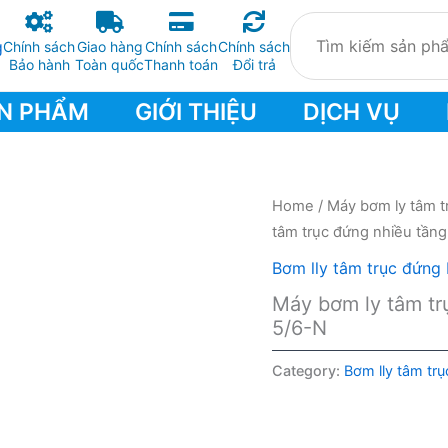
Chính sách
Giao hàng
Chính sách
Chính sách
Bảo hành
Toàn quốc
Thanh toán
Đổi trả
N PHẨM
GIỚI THIỆU
DỊCH VỤ
Home
/
Máy bơm ly tâm t
tâm trục đứng nhiều tần
Bơm lly tâm trục đứng 
Máy bơm ly tâm tr
5/6-N
Category:
Bơm lly tâm trụ