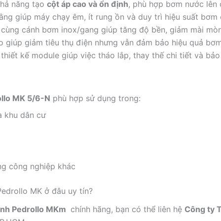
hả năng tạo
cột áp cao và ổn định
, phù hợp bơm nước lên 
ằng giúp máy chạy êm, ít rung ồn và duy trì hiệu suất bơm 
cùng cánh bơm inox/gang giúp tăng độ bền, giảm mài mòn
o giúp giảm tiêu thụ điện nhưng vẫn đảm bảo hiệu quả bơm
hiết kế module giúp việc tháo lắp, thay thế chi tiết và bảo t
llo MK 5/6-N
phù hợp sử dụng trong:
à khu dân cư
ng công nghiệp khác
edrollo MK ở đâu uy tín?
cánh Pedrollo MKm
chính hãng, bạn có thể liên hệ
Công ty 