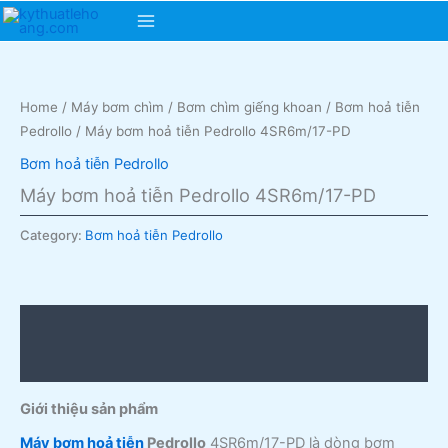
Skip
Main
to
content
Menu
Home
/
Máy bơm chìm
/
Bơm chìm giếng khoan
/
Bơm hoả tiễn
Pedrollo
/ Máy bơm hoả tiễn Pedrollo 4SR6m/17-PD
Bơm hoả tiễn Pedrollo
Máy bơm hoả tiễn Pedrollo 4SR6m/17-PD
Category:
Bơm hoả tiễn Pedrollo
Description
Reviews (0)
Giới thiệu sản phẩm
Máy bơm hoả tiễn
Pedrollo
4SR6m/17-PD là dòng bơm