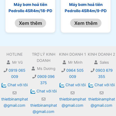
Máy bơm hoả tiễn
Máy bơm hoả tiễn
Pedrollo 4SR4m/18-PD
Pedrollo 4SR4m/9-PD
Xem thêm
Xem thêm
HOTLINE
TRỢ LÝ KINH
KINH DOANH 1
KINH DOANH 2
DOANH
Mr Vũ
Mr Minh
Sales
Ms Dương
0919 065
0964 505
0903 679
009
0909 096
009
355
375
Chat với tôi
Chat với tôi
Chat với tôi
Chat với tôi
thietbinamphat
thietbinamphat
thietbinamphat
@gmail.com
thietbinamphat
@gmail.com
@gmail.com
@gmail.com