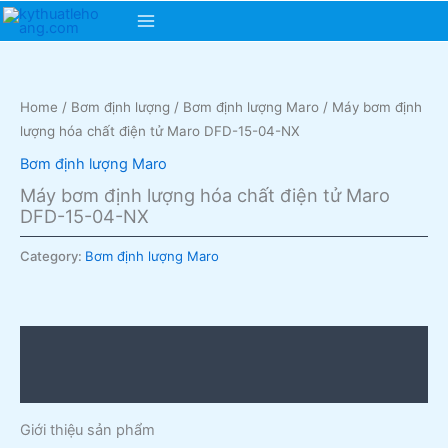
Skip
Main
to
content
Menu
Home
/
Bơm định lượng
/
Bơm định lượng Maro
/ Máy bơm định
lượng hóa chất điện tử Maro DFD-15-04-NX
Bơm định lượng Maro
Máy bơm định lượng hóa chất điện tử Maro
DFD-15-04-NX
Category:
Bơm định lượng Maro
Description
Reviews (0)
Giới thiệu sản phẩm