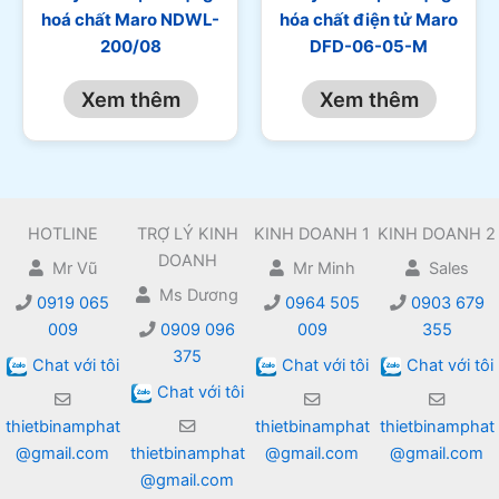
hoá chất Maro NDWL-
hóa chất điện tử Maro
200/08
DFD-06-05-M
Xem thêm
Xem thêm
HOTLINE
TRỢ LÝ KINH
KINH DOANH 1
KINH DOANH 2
DOANH
Mr Vũ
Mr Minh
Sales
Ms Dương
0919 065
0964 505
0903 679
009
0909 096
009
355
375
Chat với tôi
Chat với tôi
Chat với tôi
Chat với tôi
thietbinamphat
thietbinamphat
thietbinamphat
@gmail.com
thietbinamphat
@gmail.com
@gmail.com
@gmail.com