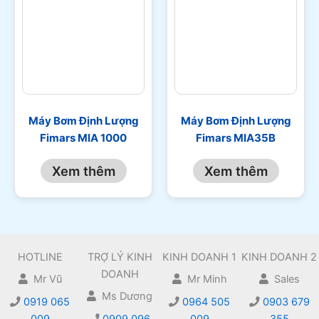
Máy Bơm Định Lượng
Máy Bơm Định Lượng
Fimars MIA 1000
Fimars MIA35B
Xem thêm
Xem thêm
HOTLINE
TRỢ LÝ KINH
KINH DOANH 1
KINH DOANH 2
DOANH
Mr Vũ
Mr Minh
Sales
Ms Dương
0919 065
0964 505
0903 679
009
0909 096
009
355