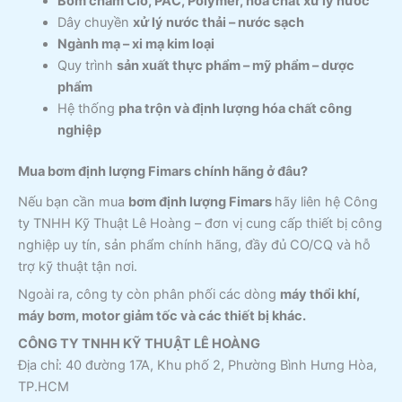
Bơm châm Clo, PAC, Polymer, hóa chất xử lý nước
Dây chuyền
xử lý nước thải – nước sạch
Ngành mạ – xi mạ kim loại
Quy trình
sản xuất thực phẩm – mỹ phẩm – dược
phẩm
Hệ thống
pha trộn và định lượng hóa chất công
nghiệp
Mua bơm định lượng Fimars chính hãng ở đâu?
Nếu bạn cần mua
bơm định lượng
Fimars
hãy liên hệ Công
ty TNHH Kỹ Thuật Lê Hoàng – đơn vị cung cấp thiết bị công
nghiệp uy tín, sản phẩm chính hãng, đầy đủ CO/CQ và hỗ
trợ kỹ thuật tận nơi.
Ngoài ra, công ty còn phân phối các dòng
máy thổi khí,
máy bơm, motor giảm tốc và các thiết bị khác.
CÔNG TY TNHH KỸ THUẬT LÊ HOÀNG
Địa chỉ: 40 đường 17A, Khu phố 2, Phường Bình Hưng Hòa,
TP.HCM