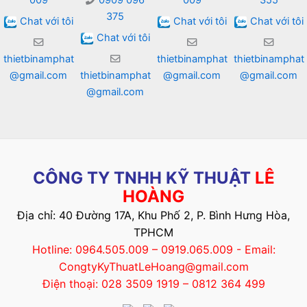
375
Chat với tôi
Chat với tôi
Chat với tôi
Chat với tôi
thietbinamphat
thietbinamphat
thietbinamphat
@gmail.com
thietbinamphat
@gmail.com
@gmail.com
@gmail.com
CÔNG TY TNHH KỸ THUẬT
LÊ
HOÀNG
Địa chỉ: 40 Đường 17A, Khu Phố 2, P. Bình Hưng Hòa,
TPHCM
Hotline: 0964.505.009 – 0919.065.009 - Email:
CongtyKyThuatLeHoang@gmail.com
Điện thoại: 028 3509 1919 – 0812 364 499