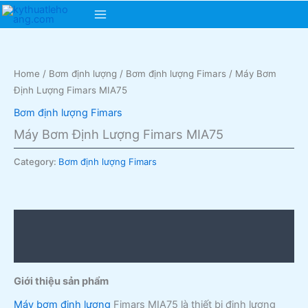
Skip
Main
to
content
Menu
Home
/
Bơm định lượng
/
Bơm định lượng Fimars
/ Máy Bơm
Định Lượng Fimars MIA75
Bơm định lượng Fimars
Máy Bơm Định Lượng Fimars MIA75
Category:
Bơm định lượng Fimars
Description
Reviews (0)
Giới thiệu sản phẩm
Máy bơm định lượng
Fimars MIA75 là thiết bị định lượng