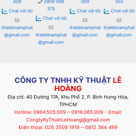
009
0909 096
009
355
375
Chat với tôi
Chat với tôi
Chat với tôi
Chat với tôi
thietbinamphat
thietbinamphat
thietbinamphat
@gmail.com
thietbinamphat
@gmail.com
@gmail.com
@gmail.com
CÔNG TY TNHH KỸ THUẬT
LÊ
HOÀNG
Địa chỉ: 40 Đường 17A, Khu Phố 2, P. Bình Hưng Hòa,
TPHCM
Hotline: 0964.505.009 – 0919.065.009 - Email:
CongtyKyThuatLeHoang@gmail.com
Điện thoại: 028 3509 1919 – 0812 364 499