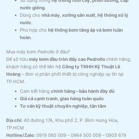
Sử dụng trong
hệ thống tưới cây, phun sương, cấp
nước giếng
.
Dùng cho
nhà máy, xưởng sản xuất, hệ thống xử lý
nước
.
Phù hợp cho
hệ thống bơm tăng áp và bơm tuần
hoàn
.
Mua máy bơm Pedrollo ở đâu?
Để sở hữu
máy bơm đầu tròn đẩy cao Pedrollo
chính hãng,
khách hàng có thể liên hệ
Công ty TNHH Kỹ Thuật Lê
Hoàng
– đơn vị phân phối thiết bị công nghiệp uy tín tại
TP.HCM.
Cam kết hàng
chính hãng – bảo hành đầy đủ
Giá cả cạnh tranh, giao hàng toàn quốc
Tư vấn kỹ thuật chuyên nghiệp, tận tâm
Địa chỉ:
40 đường 17A, Khu phố 2, P. Bình Hưng Hòa,
TP.HCM
Hotline/Zalo:
0919 065 009 – 0964 505 009 – 0903 679