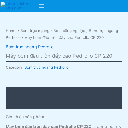
Skip
Main
to
content
Menu
Home
/
Bơm trục ngang - Bơm công nghiệp
/
Bơm trục ngang
Pedrollo
/ Máy bơm đầu tròn đẩy cao Pedrollo CP 220
Bơm trục ngang Pedrollo
Máy bơm đầu tròn đẩy cao Pedrollo CP 220
Category:
Bơm trục ngang Pedrollo
Description
Reviews (0)
Giới thiệu sản phẩm
Máy bơm đầu tròn đẩy cao Pedrollo CP 220
là dòng bơm ly