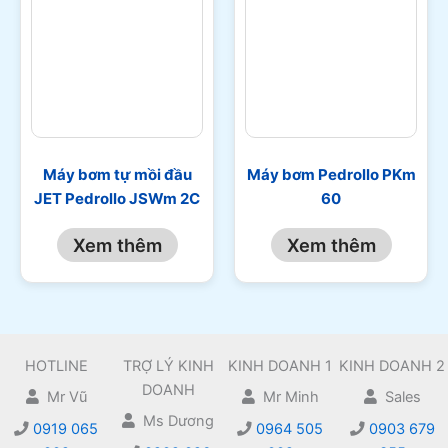
Máy bơm tự mồi đầu
Máy bơm Pedrollo PKm
JET Pedrollo JSWm 2C
60
Xem thêm
Xem thêm
HOTLINE
TRỢ LÝ KINH
KINH DOANH 1
KINH DOANH 2
DOANH
Mr Vũ
Mr Minh
Sales
Ms Dương
0919 065
0964 505
0903 679