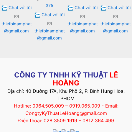
375
Chat với tôi
Chat với tôi
Chat với tôi
Chat với tôi
thietbinamphat
thietbinamphat
thietbinamphat
@gmail.com
thietbinamphat
@gmail.com
@gmail.com
@gmail.com
CÔNG TY TNHH KỸ THUẬT
LÊ
HOÀNG
Địa chỉ: 40 Đường 17A, Khu Phố 2, P. Bình Hưng Hòa,
TPHCM
Hotline: 0964.505.009 – 0919.065.009 - Email:
CongtyKyThuatLeHoang@gmail.com
Điện thoại: 028 3509 1919 – 0812 364 499