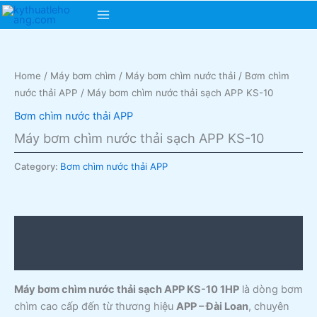
Skip
Main
to
content
Menu
Home
/
Máy bơm chìm
/
Máy bơm chìm nước thải
/
Bơm chìm
nước thải APP
/ Máy bơm chìm nước thải sạch APP KS-10
Bơm chìm nước thải APP
Máy bơm chìm nước thải sạch APP KS-10
Category:
Bơm chìm nước thải APP
Description
Reviews (0)
Máy bơm chìm nước thải sạch APP KS-10 1HP
là dòng bơm
chìm cao cấp đến từ thương hiệu
APP – Đài Loan
, chuyên