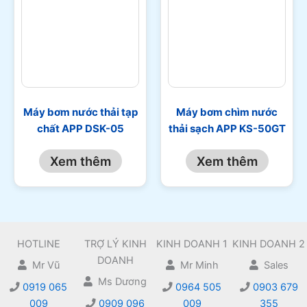
Máy bơm nước thải tạp
Máy bơm chìm nước
chất APP DSK-05
thải sạch APP KS-50GT
Xem thêm
Xem thêm
HOTLINE
TRỢ LÝ KINH
KINH DOANH 1
KINH DOANH 2
DOANH
Mr Vũ
Mr Minh
Sales
Ms Dương
0919 065
0964 505
0903 679
009
0909 096
009
355