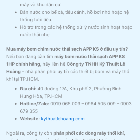
máy và khu dân cư.
Dẫn nước cho bể cá, tiểu cảnh, hồ bơi nhỏ hoặc hệ
thống tưới tiêu.
Hỗ trợ trong các hệ thống xử lý nước sinh hoạt hoặc
nước thải nhẹ.
Mua máy bơm chìm nước thải sạch APP KS ở đâu uy tín?
Nếu bạn đang cần tìm
máy bơm nước thải sạch APP KS
1HP chính hãng
, hãy liên hệ
Công ty TNHH Kỹ Thuật Lê
Hoàng
– nhà phân phối uy tín các thiết bị bơm và máy thổi
khí tại TP.HCM.
Địa chỉ:
40 đường 17A, Khu phố 2, Phường Bình
Hưng Hòa, TP.HCM
Hotline/Zalo:
0919 065 009 – 0964 505 009 – 0903
679 355
Website:
kythuatlehoang.com
Ngoài ra, công ty còn
phân phối các dòng máy thổi khí,