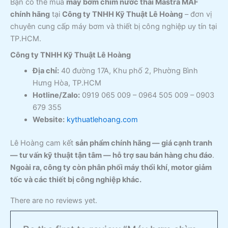
Bạn có thể mua
máy bơm chìm nước thải Mastra MAF
chính hãng
tại
Công ty TNHH Kỹ Thuật Lê Hoàng
– đơn vị
chuyên cung cấp máy bơm và thiết bị công nghiệp uy tín tại
TP.HCM.
Công ty TNHH Kỹ Thuật Lê Hoàng
Địa chỉ:
40 đường 17A, Khu phố 2, Phường Bình
Hưng Hòa, TP.HCM
Hotline/Zalo:
0919 065 009 – 0964 505 009 – 0903
679 355
Website:
kythuatlehoang.com
Lê Hoàng cam kết
sản phẩm chính hãng — giá cạnh tranh
— tư vấn kỹ thuật tận tâm — hỗ trợ sau bán hàng chu đáo
.
Ngoài ra, công ty còn phân phối máy thổi khí, motor giảm
tốc và các thiết bị công nghiệp khác.
There are no reviews yet.