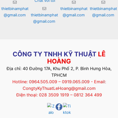
Chat với tôi
thietbinamphat
thietbinamphat
thietbinamphat
@gmail.com
thietbinamphat
@gmail.com
@gmail.com
@gmail.com
CÔNG TY TNHH KỸ THUẬT
LÊ
HOÀNG
Địa chỉ: 40 Đường 17A, Khu Phố 2, P. Bình Hưng Hòa,
TPHCM
Hotline: 0964.505.009 – 0919.065.009 - Email:
CongtyKyThuatLeHoang@gmail.com
Điện thoại: 028 3509 1919 – 0812 364 499