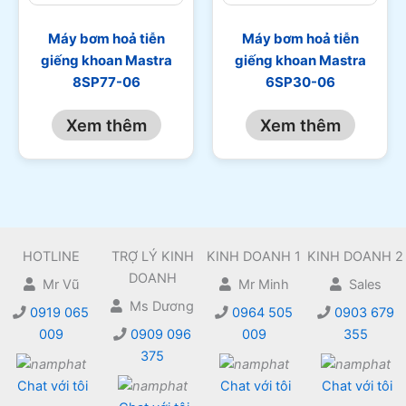
Máy bơm hoả tiễn
Máy bơm hoả tiễn
giếng khoan Mastra
giếng khoan Mastra
8SP77-06
6SP30-06
Xem thêm
Xem thêm
HOTLINE
TRỢ LÝ KINH
KINH DOANH 1
KINH DOANH 2
DOANH
Mr Vũ
Mr Minh
Sales
Ms Dương
0919 065
0964 505
0903 679
009
0909 096
009
355
375
Chat với tôi
Chat với tôi
Chat với tôi