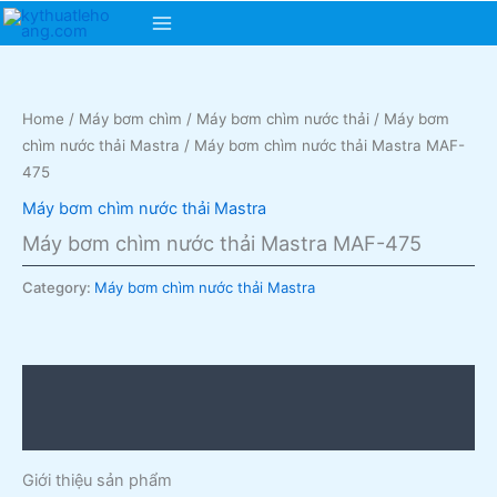
Skip
Main
to
content
Menu
Home
/
Máy bơm chìm
/
Máy bơm chìm nước thải
/
Máy bơm
chìm nước thải Mastra
/ Máy bơm chìm nước thải Mastra MAF-
475
Máy bơm chìm nước thải Mastra
Máy bơm chìm nước thải Mastra MAF-475
Category:
Máy bơm chìm nước thải Mastra
Description
Reviews (0)
Giới thiệu sản phẩm