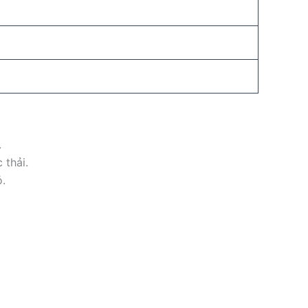
.
 thải.
.