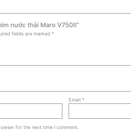
hìm nước thải Maro V750II”
ired fields are marked
*
Email
*
rowser for the next time I comment.