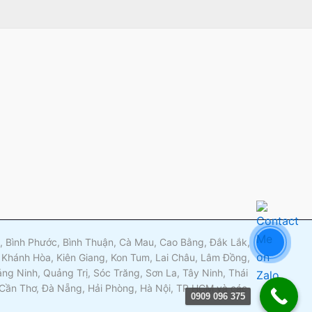
m
ng, Bình Phước, Bình Thuận, Cà Mau, Cao Bằng, Đắk Lắk,
 Khánh Hòa, Kiên Giang, Kon Tum, Lai Châu, Lâm Đồng,
g Ninh, Quảng Trị, Sóc Trăng, Sơn La, Tây Ninh, Thái
, Cần Thơ, Đà Nẵng, Hải Phòng, Hà Nội, TP HCM và các
0909 096 375