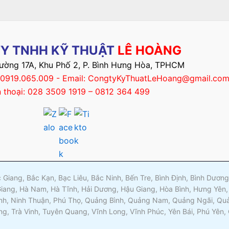
Y TNHH KỸ THUẬT
LÊ HOÀNG
Đường 17A, Khu Phố 2, P. Bình Hưng Hòa, TPHCM
– 0919.065.009 - Email: CongtyKyThuatLeHoang@gmail.co
n thoại: 028 3509 1919 – 0812 364 499
ắc Giang, Bắc Kạn, Bạc Liêu, Bắc Ninh, Bến Tre, Bình Định, Bình Dươ
Giang, Hà Nam, Hà Tĩnh, Hải Dương, Hậu Giang, Hòa Bình, Hưng Yên,
nh, Ninh Thuận, Phú Thọ, Quảng Bình, Quảng Nam, Quảng Ngãi, Quản
ng, Trà Vinh, Tuyên Quang, Vĩnh Long, Vĩnh Phúc, Yên Bái, Phú Yên