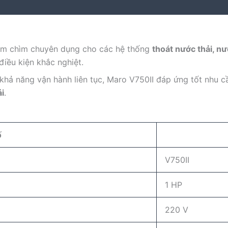
m chìm chuyên dụng cho các hệ thống
thoát nước thải, nư
iều kiện khắc nghiệt.
 khả năng vận hành liên tục, Maro V750II đáp ứng tốt nhu 
i
.
ố
V750II
1 HP
220 V