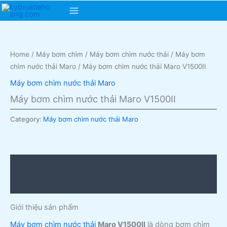
Skip
Main
to
content
Menu
Home
/
Máy bơm chìm
/
Máy bơm chìm nước thải
/
Máy bơm
chìm nước thải Maro
/ Máy bơm chìm nước thải Maro V1500II
Máy bơm chìm nước thải Maro
Máy bơm chìm nước thải Maro V1500II
Category:
Máy bơm chìm nước thải Maro
Description
Reviews (0)
Giới thiệu sản phẩm
Máy bơm chìm nước thải
Maro V1500II
là dòng bơm chìm