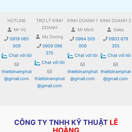
HOTLINE
TRỢ LÝ KINH
KINH DOANH 1
KINH DOANH 2
DOANH
Mr Vũ
Mr Minh
Sales
Ms Dương
0919 065
0964 505
0903 679
009
0909 096
009
355
375
Chat với tôi
Chat với tôi
Chat với tôi
Chat với tôi
thietbinamphat
thietbinamphat
thietbinamphat
@gmail.com
thietbinamphat
@gmail.com
@gmail.com
@gmail.com
CÔNG TY TNHH KỸ THUẬT
LÊ
HOÀNG