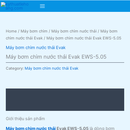
Skip
Main
to
content
Menu
Home
/
Máy bơm chìm
/
Máy bơm chìm nước thải
/
Máy bơm
chìm nước thải Evak
/ Máy bơm chìm nước thải Evak EWS-5.05
Máy bơm chìm nước thải Evak
Máy bơm chìm nước thải Evak EWS-5.05
Category:
Máy bơm chìm nước thải Evak
Description
Reviews (0)
Giới thiệu sản phẩm
Máy bơm chìm nước thải
Evak EWS-5.05
là dòng bơm