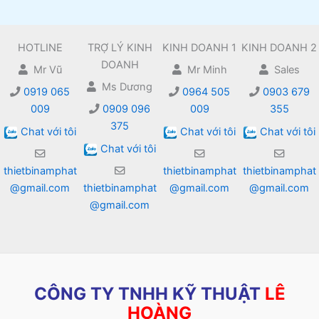
HOTLINE
TRỢ LÝ KINH
KINH DOANH 1
KINH DOANH 2
DOANH
Mr Vũ
Mr Minh
Sales
Ms Dương
0919 065
0964 505
0903 679
009
0909 096
009
355
375
Chat với tôi
Chat với tôi
Chat với tôi
Chat với tôi
thietbinamphat
thietbinamphat
thietbinamphat
@gmail.com
thietbinamphat
@gmail.com
@gmail.com
@gmail.com
CÔNG TY TNHH KỸ THUẬT
LÊ
HOÀNG