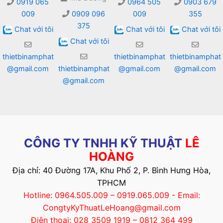
0919 065
0964 505
0903 679
009
0909 096
009
355
375
Chat với tôi
Chat với tôi
Chat với tôi
Chat với tôi
thietbinamphat
thietbinamphat
thietbinamphat
@gmail.com
thietbinamphat
@gmail.com
@gmail.com
@gmail.com
CÔNG TY TNHH KỸ THUẬT
LÊ
HOÀNG
Địa chỉ: 40 Đường 17A, Khu Phố 2, P. Bình Hưng Hòa,
TPHCM
Hotline: 0964.505.009 – 0919.065.009 - Email:
CongtyKyThuatLeHoang@gmail.com
Điện thoại: 028 3509 1919 – 0812 364 499