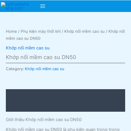
Skip
Main
to
content
Menu
Home
/
Phụ kiện máy thổi khí
/
Khớp nối mềm cao su
/ Khớp nối
mềm cao su DN50
Khớp nối mềm cao su
Khớp nối mềm cao su DN50
Category:
Khớp nối mềm cao su
Description
Reviews (0)
Giới thiệu Khớp nối mềm cao su DN50
Khớp nối mềm cao su DN50 là phụ kiện quan trọng trong