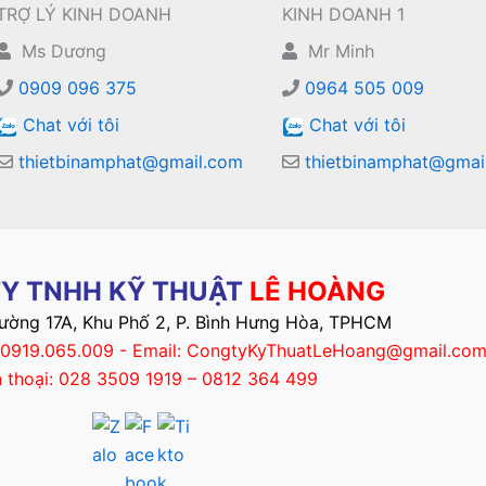
TRỢ LÝ KINH DOANH
KINH DOANH 1
Ms Dương
Mr Minh
0909 096 375
0964 505 009
Chat với tôi
Chat với tôi
thietbinamphat@gmail.com
thietbinamphat@gmai
Y TNHH KỸ THUẬT
LÊ HOÀNG
Đường 17A, Khu Phố 2, P. Bình Hưng Hòa, TPHCM
– 0919.065.009 - Email: CongtyKyThuatLeHoang@gmail.co
n thoại: 028 3509 1919 – 0812 364 499