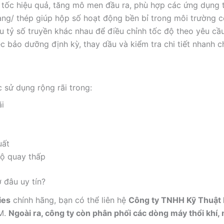
tốc hiệu quả, tăng mô men đầu ra, phù hợp các ứng dụng t
ng/ thép giúp hộp số hoạt động bền bỉ trong môi trường c
u tỷ số truyền khác nhau để điều chỉnh tốc độ theo yêu cầu
iệc bảo dưỡng định kỳ, thay dầu và kiểm tra chi tiết nhanh 
sử dụng rộng rãi trong:
ãi
uất
độ quay thấp
 đâu uy tín?
ies
chính hãng, bạn có thể liên hệ
Công ty TNHH Kỹ Thuật
CM.
Ngoài ra, công ty còn phân phối các dòng máy thổi khí, 