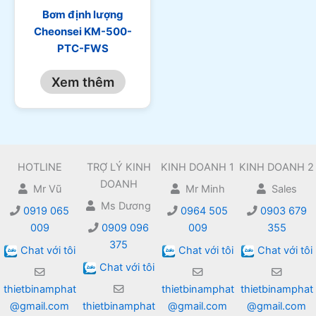
Bơm định lượng
Cheonsei KM-500-
PTC-FWS
Xem thêm
HOTLINE
TRỢ LÝ KINH
KINH DOANH 1
KINH DOANH 2
DOANH
Mr Vũ
Mr Minh
Sales
Ms Dương
0919 065
0964 505
0903 679
009
0909 096
009
355
375
Chat với tôi
Chat với tôi
Chat với tôi
Chat với tôi
thietbinamphat
thietbinamphat
thietbinamphat
@gmail.com
thietbinamphat
@gmail.com
@gmail.com