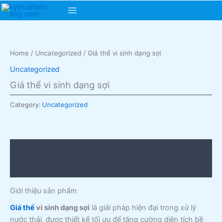
Skip
Main
to
content
Menu
Home
/
Uncategorized
/ Giá thể vi sinh dạng sợi
Uncategorized
Giá thể vi sinh dạng sợi
Category:
Uncategorized
Description
Reviews (0)
Giới thiệu sản phẩm
Giá thể
vi sinh dạng sợi
là giải pháp hiện đại trong xử lý
nước thải, được thiết kế tối ưu để tăng cường diện tích bề