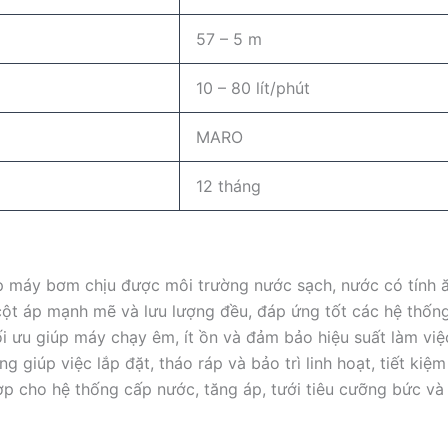
57 – 5 m
10 – 80 lít/phút
MARO
12 tháng
p máy bơm chịu được môi trường nước sạch, nước có tính ă
cột áp mạnh mẽ và lưu lượng đều, đáp ứng tốt các hệ thốn
ối ưu giúp máy chạy êm, ít ồn và đảm bảo hiệu suất làm việc
ng giúp việc lắp đặt, tháo ráp và bảo trì linh hoạt, tiết kiệm
ợp cho hệ thống cấp nước, tăng áp, tưới tiêu cưỡng bức v