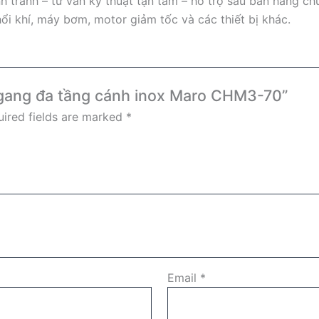
 tranh – tư vấn kỹ thuật tận tâm – hỗ trợ sau bán hàng ch
ổi khí, máy bơm, motor giảm tốc và các thiết bị khác.
 ngang đa tầng cánh inox Maro CHM3-70”
ired fields are marked
*
Email
*