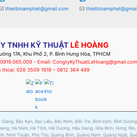
thietbinamphat@gmail.com
thietbinamphat@gmai
Y TNHH KỸ THUẬT
LÊ HOÀNG
Đường 17A, Khu Phố 2, P. Bình Hưng Hòa, TPHCM
– 0919.065.009 - Email: CongtyKyThuatLeHoang@gmail.co
n thoại: 028 3509 1919 – 0812 364 499
ắc Giang, Bắc Kạn, Bạc Liêu, Bắc Ninh, Bến Tre, Bình Định, Bình Dươ
Giang, Hà Nam, Hà Tĩnh, Hải Dương, Hậu Giang, Hòa Bình, Hưng Yên,
nh, Ninh Thuận, Phú Thọ, Quảng Bình, Quảng Nam, Quảng Ngãi, Quản