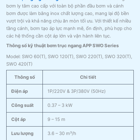
bơm ly tâm cao cấp với toàn bộ phần đầu bơm và cánh
bơm được làm bằng inox chất lượng cao, mang lại độ bền
vượt trội và khả năng chịu ăn mòn tối ưu. Với thiết kế nhiều
tầng cánh, bơm tạo áp lực mạnh mẽ, ổn định, phù hợp cho
các hệ thống cần cột áp lớn và vận hành liên tục.
Thông số kỹ thuật bơm trục ngang APP SWO Series
Model: SWO 60(T), SWO 120(T), SWO 220(T), SWO 320(T),
SWO 420(T)
Thông số
Chi tiết
Điện áp
1P/220V & 3P/380V (50Hz)
Công suất
0.37 – 3 kW
Cột áp
9 – 15 m
Lưu lượng
3.6 – 30 m³/h