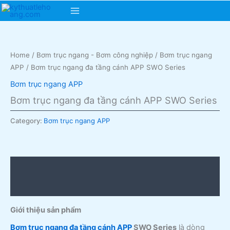
Skip
Main
to
content
Menu
Home
/
Bơm trục ngang - Bơm công nghiệp
/
Bơm trục ngang
APP
/ Bơm trục ngang đa tầng cánh APP SWO Series
Bơm trục ngang APP
Bơm trục ngang đa tầng cánh APP SWO Series
Category:
Bơm trục ngang APP
Description
Reviews (0)
Giới thiệu sản phẩm
Bơm trục ngang đa tầng cánh APP
SWO Series
là dòng