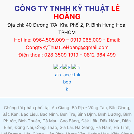
CÔNG TY TNHH KỸ THUẬT
LÊ
HOÀNG
Địa chỉ: 40 Đường 17A, Khu Phố 2, P. Bình Hưng Hòa,
TPHCM
Hotline: 0964.505.009 – 0919.065.009 - Email:
CongtyKyThuatLeHoang@gmail.com
Điện thoại: 028 3509 1919 – 0812 364 499
Chúng tôi phân phối tại: An Giang, Bà Rịa - Vũng Tàu, Bắc Giang,
Bắc Kạn, Bạc Liêu, Bắc Ninh, Bến Tre, Bình Định, Bình Dương, Bình
Phước, Bình Thuận, Cà Mau, Cao Bằng, Đắk Lắk, Đắk Nông, Điện
Biên, Đồng Nai, Đồng Tháp, Gia Lai, Hà Giang, Hà Nam, Hà Tĩnh,
Hải Dương, Hậu Giang, Hòa Bình, Hưng Yên, Khánh Hòa, Kiên Giang,