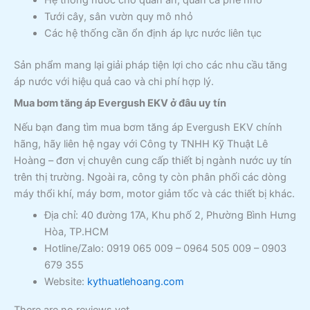
Hệ thống nước cho quán ăn, quán cà phê nhỏ
Tưới cây, sân vườn quy mô nhỏ
Các hệ thống cần ổn định áp lực nước liên tục
Sản phẩm mang lại giải pháp tiện lợi cho các nhu cầu tăng
áp nước với hiệu quả cao và chi phí hợp lý.
Mua bơm tăng áp Evergush EKV ở đâu uy tín
Nếu bạn đang tìm mua bơm tăng áp Evergush EKV chính
hãng, hãy liên hệ ngay với Công ty TNHH Kỹ Thuật Lê
Hoàng – đơn vị chuyên cung cấp thiết bị ngành nước uy tín
trên thị trường. Ngoài ra, công ty còn phân phối các dòng
máy thổi khí, máy bơm, motor giảm tốc và các thiết bị khác.
Địa chỉ: 40 đường 17A, Khu phố 2, Phường Bình Hưng
Hòa, TP.HCM
Hotline/Zalo: 0919 065 009 – 0964 505 009 – 0903
679 355
Website:
kythuatlehoang.com