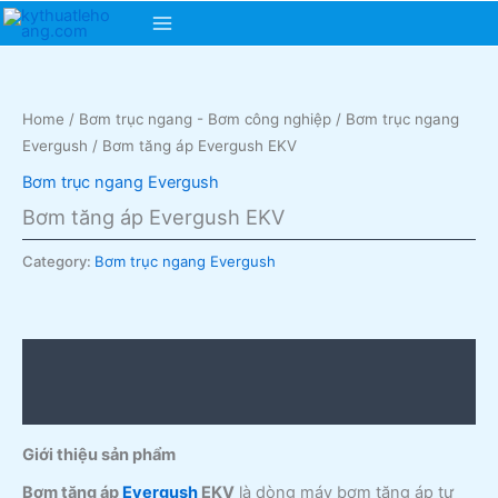
Skip
Main
to
content
Menu
Home
/
Bơm trục ngang - Bơm công nghiệp
/
Bơm trục ngang
Evergush
/ Bơm tăng áp Evergush EKV
Bơm trục ngang Evergush
Bơm tăng áp Evergush EKV
Category:
Bơm trục ngang Evergush
Description
Reviews (0)
Giới thiệu sản phẩm
Bơm tăng áp
Evergush
EKV
là dòng máy bơm tăng áp tự