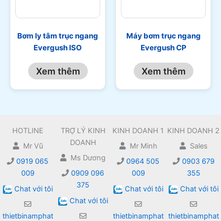
Bơm ly tâm trục ngang
Máy bơm trục ngang
Evergush ISO
Evergush CP
Xem thêm
Xem thêm
HOTLINE
TRỢ LÝ KINH
KINH DOANH 1
KINH DOANH 2
DOANH
Mr Vũ
Mr Minh
Sales
Ms Dương
0919 065
0964 505
0903 679
009
0909 096
009
355
375
Chat với tôi
Chat với tôi
Chat với tôi
Chat với tôi
thietbinamphat
thietbinamphat
thietbinamphat