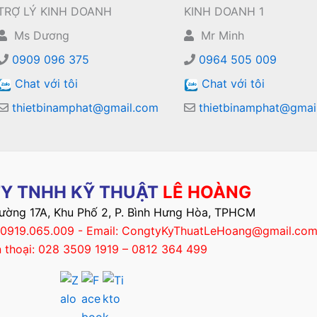
TRỢ LÝ KINH DOANH
KINH DOANH 1
Ms Dương
Mr Minh
0909 096 375
0964 505 009
Chat với tôi
Chat với tôi
thietbinamphat@gmail.com
thietbinamphat@gmai
Y TNHH KỸ THUẬT
LÊ HOÀNG
Đường 17A, Khu Phố 2, P. Bình Hưng Hòa, TPHCM
– 0919.065.009 - Email: CongtyKyThuatLeHoang@gmail.co
n thoại: 028 3509 1919 – 0812 364 499