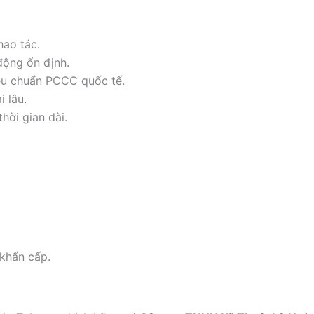
hao tác.
động ổn định.
iêu chuẩn PCCC quốc tế.
i lâu.
thời gian dài.
khẩn cấp.