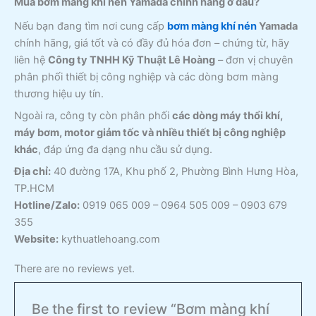
Mua bơm màng khí nén Yamada chính hãng ở đâu?
Nếu bạn đang tìm nơi cung cấp
bơm màng khí nén
Yamada
chính hãng, giá tốt và có đầy đủ hóa đơn – chứng từ, hãy
liên hệ
Công ty TNHH Kỹ Thuật Lê Hoàng
– đơn vị chuyên
phân phối thiết bị công nghiệp và các dòng bơm màng
thương hiệu uy tín.
Ngoài ra, công ty còn phân phối
các dòng máy thổi khí,
máy bơm, motor giảm tốc và nhiều thiết bị công nghiệp
khác
, đáp ứng đa dạng nhu cầu sử dụng.
Địa chỉ:
40 đường 17A, Khu phố 2, Phường Bình Hưng Hòa,
TP.HCM
Hotline/Zalo:
0919 065 009 – 0964 505 009 – 0903 679
355
Website:
kythuatlehoang.com
There are no reviews yet.
Be the first to review “Bơm màng khí