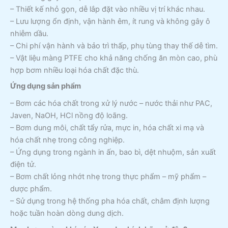
– Thiết kế nhỏ gọn, dễ lắp đặt vào nhiều vị trí khác nhau.
– Lưu lượng ổn định, vận hành êm, ít rung và không gây ô
nhiễm dầu.
– Chi phí vận hành và bảo trì thấp, phụ tùng thay thế dễ tìm.
– Vật liệu màng PTFE cho khả năng chống ăn mòn cao, phù
hợp bơm nhiều loại hóa chất đặc thù.
Ứng dụng sản phẩm
– Bơm các hóa chất trong xử lý nước – nước thải như PAC,
Javen, NaOH, HCl nồng độ loãng.
– Bơm dung môi, chất tẩy rửa, mực in, hóa chất xi mạ và
hóa chất nhẹ trong công nghiệp.
– Ứng dụng trong ngành in ấn, bao bì, dệt nhuộm, sản xuất
điện tử.
– Bơm chất lỏng nhớt nhẹ trong thực phẩm – mỹ phẩm –
dược phẩm.
– Sử dụng trong hệ thống pha hóa chất, châm định lượng
hoặc tuần hoàn dòng dung dịch.