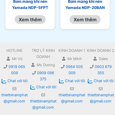
Bơm màng khí nén
Bơm màng khí nén
Yamada NDP-5FPT
Yamada NDP-20BAN
Xem thêm
Xem thêm
HOTLINE
TRỢ LÝ KINH
KINH DOANH 1
KINH DOANH 2
DOANH
Mr Vũ
Mr Minh
Sales
Ms Dương
0919 065
0964 505
0903 679
009
0909 096
009
355
375
Chat với tôi
Chat với tôi
Chat với tôi
Chat với tôi
thietbinamphat
thietbinamphat
thietbinamphat
@gmail.com
thietbinamphat
@gmail.com
@gmail.com
@gmail.com