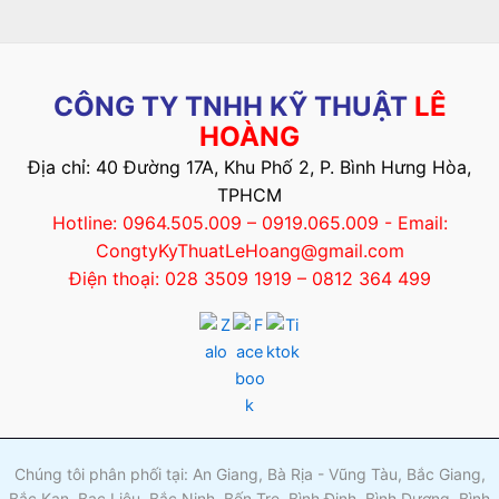
CÔNG TY TNHH KỸ THUẬT
LÊ
HOÀNG
Địa chỉ: 40 Đường 17A, Khu Phố 2, P. Bình Hưng Hòa,
TPHCM
Hotline: 0964.505.009 – 0919.065.009 - Email:
CongtyKyThuatLeHoang@gmail.com
Điện thoại: 028 3509 1919 – 0812 364 499
Chúng tôi phân phối tại: An Giang, Bà Rịa - Vũng Tàu, Bắc Giang,
Bắc Kạn, Bạc Liêu, Bắc Ninh, Bến Tre, Bình Định, Bình Dương, Bình