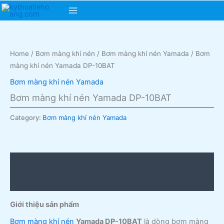
Skip
Main
to
content
Menu
Home
/
Bơm màng khí nén
/
Bơm màng khí nén Yamada
/ Bơm
màng khí nén Yamada DP-10BAT
Bơm màng khí nén Yamada
Bơm màng khí nén Yamada DP-10BAT
Category:
Bơm màng khí nén Yamada
Description
Reviews (0)
Giới thiệu sản phẩm
Bơm màng khí nén
Yamada DP-10BAT
là dòng bơm màng