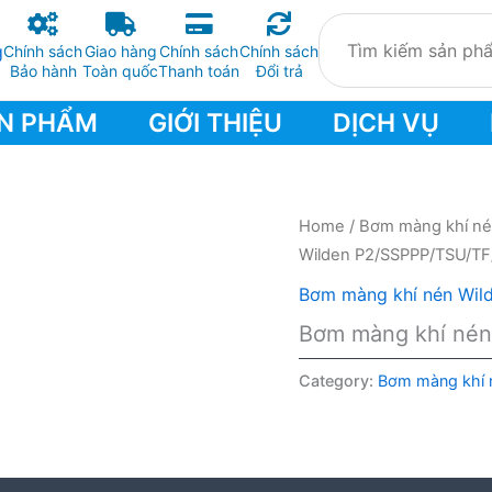
Chính sách
Giao hàng
Chính sách
Chính sách
Bảo hành
Toàn quốc
Thanh toán
Đổi trả
N PHẨM
GIỚI THIỆU
DỊCH VỤ
Home
/
Bơm màng khí n
Wilden P2/SSPPP/TSU/TF
Bơm màng khí nén Wil
Bơm màng khí né
Category:
Bơm màng khí 