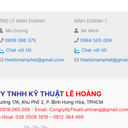
TRỢ LÝ KINH DOANH
KINH DOANH 1
Ms Dương
Mr Minh
0909 096 375
0964 505 009
Chat với tôi
Chat với tôi
thietbinamphat@gmail.com
thietbinamphat@gmai
Y TNHH KỸ THUẬT
LÊ HOÀNG
Đường 17A, Khu Phố 2, P. Bình Hưng Hòa, TPHCM
– 0919.065.009 - Email: CongtyKyThuatLeHoang@gmail.co
n thoại: 028 3509 1919 – 0812 364 499