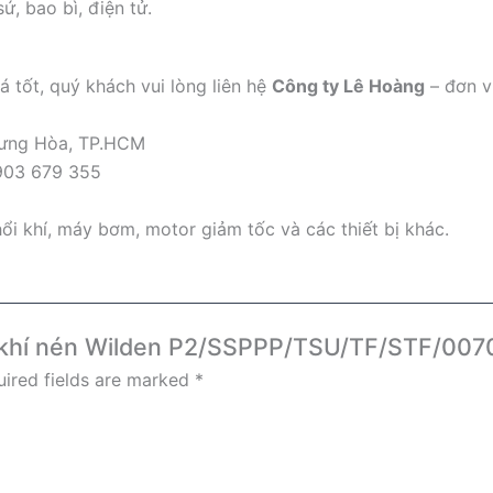
, bao bì, điện tử.
á tốt, quý khách vui lòng liên hệ
Công ty Lê Hoàng
– đơn vị
Hưng Hòa, TP.HCM
903 679 355
ổi khí, máy bơm, motor giảm tốc và các thiết bị khác.
g khí nén Wilden P2/SSPPP/TSU/TF/STF/007
ired fields are marked
*