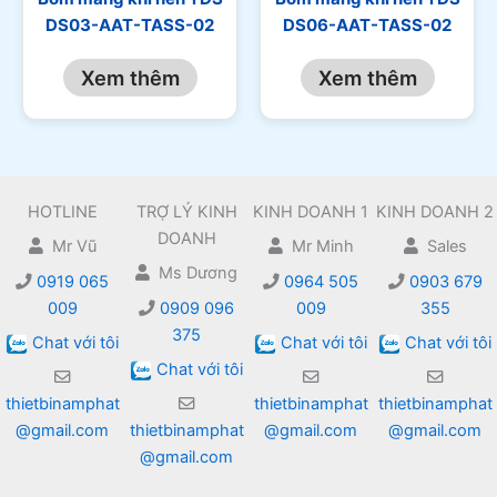
DS03-AAT-TASS-02
DS06-AAT-TASS-02
Xem thêm
Xem thêm
HOTLINE
TRỢ LÝ KINH
KINH DOANH 1
KINH DOANH 2
DOANH
Mr Vũ
Mr Minh
Sales
Ms Dương
0919 065
0964 505
0903 679
009
0909 096
009
355
375
Chat với tôi
Chat với tôi
Chat với tôi
Chat với tôi
thietbinamphat
thietbinamphat
thietbinamphat
@gmail.com
thietbinamphat
@gmail.com
@gmail.com
@gmail.com