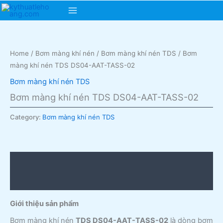
Skip
Main
to
content
Menu
Home
/
Bơm màng khí nén
/
Bơm màng khí nén TDS
/ Bơm
màng khí nén TDS DS04-AAT-TASS-02
Bơm màng khí nén TDS
Bơm màng khí nén TDS DS04-AAT-TASS-02
Category:
Bơm màng khí nén TDS
Description
Reviews (0)
Giới thiệu sản phẩm
Bơm màng khí nén
TDS DS04-AAT-TASS-02
là dòng bơm