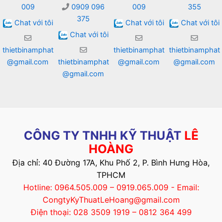
009
0909 096
009
355
375
Chat với tôi
Chat với tôi
Chat với tôi
Chat với tôi
thietbinamphat
thietbinamphat
thietbinamphat
@gmail.com
thietbinamphat
@gmail.com
@gmail.com
@gmail.com
CÔNG TY TNHH KỸ THUẬT
LÊ
HOÀNG
Địa chỉ: 40 Đường 17A, Khu Phố 2, P. Bình Hưng Hòa,
TPHCM
Hotline: 0964.505.009 – 0919.065.009 - Email:
CongtyKyThuatLeHoang@gmail.com
Điện thoại: 028 3509 1919 – 0812 364 499