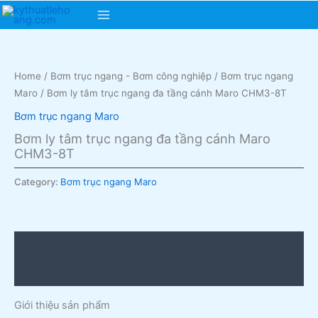
Skip
Main
to
content
Menu
Home
/
Bơm trục ngang - Bơm công nghiệp
/
Bơm trục ngang
Maro
/ Bơm ly tâm trục ngang đa tầng cánh Maro CHM3-8T
Bơm trục ngang Maro
Bơm ly tâm trục ngang đa tầng cánh Maro
CHM3-8T
Category:
Bơm trục ngang Maro
Description
Reviews (0)
Giới thiệu sản phẩm