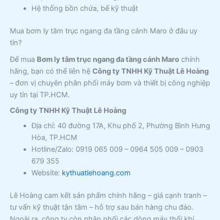
Hệ thống bồn chứa, bể kỹ thuật
Mua bơm ly tâm trục ngang đa tầng cánh Maro ở đâu uy
tín?
Để mua
Bơm ly tâm trục ngang đa tầng cánh Maro
chính
hãng, bạn có thể liên hệ
Công ty TNHH Kỹ Thuật Lê Hoàng
– đơn vị chuyên phân phối máy bơm và thiết bị công nghiệp
uy tín tại TP.HCM.
Công ty TNHH Kỹ Thuật Lê Hoàng
Địa chỉ: 40 đường 17A, Khu phố 2, Phường Bình Hưng
Hòa, TP.HCM
Hotline/Zalo: 0919 065 009 – 0964 505 009 – 0903
679 355
Website:
kythuatlehoang.com
Lê Hoàng cam kết sản phẩm chính hãng – giá cạnh tranh –
tư vấn kỹ thuật tận tâm – hỗ trợ sau bán hàng chu đáo.
Ngoài ra, công ty còn phân phối các dòng máy thổi khí,