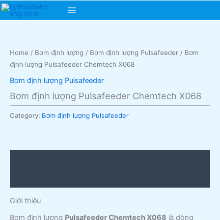
Skip
Main
to
content
Menu
Home
/
Bơm định lượng
/
Bơm định lượng Pulsafeeder
/ Bơm
định lượng Pulsafeeder Chemtech X068
Bơm định lượng Pulsafeeder
Bơm định lượng Pulsafeeder Chemtech X068
Category:
Bơm định lượng Pulsafeeder
Description
Reviews (0)
Giới thiệu
Bơm định lượng
Pulsafeeder Chemtech X068
là dòng