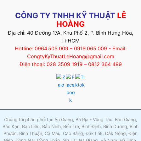
CÔNG TY TNHH KỸ THUẬT
LÊ
HOÀNG
Địa chỉ: 40 Đường 17A, Khu Phố 2, P. Bình Hưng Hòa,
TPHCM
Hotline: 0964.505.009 – 0919.065.009 - Email:
CongtyKyThuatLeHoang@gmail.com
Điện thoại: 028 3509 1919 – 0812 364 499
Chúng tôi phân phối tại: An Giang, Bà Rịa - Vũng Tàu, Bắc Giang,
Bắc Kạn, Bạc Liêu, Bắc Ninh, Bến Tre, Bình Định, Bình Dương, Bình
Phước, Bình Thuận, Cà Mau, Cao Bằng, Đắk Lắk, Đắk Nông, Điện
Biên, Đồng Nai, Đồng Tháp, Gia Lai, Hà Giang, Hà Nam, Hà Tĩnh,