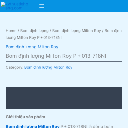
Skip
Main
to
content
Menu
Home
/
Bơm định lượng
/
Bơm định lượng Milton Roy
/ Bơm định
lượng Milton Roy P + 013‑718NI
Bơm định lượng Milton Roy
Bơm định lượng Milton Roy P + 013‑718NI
Category:
Bơm định lượng Milton Roy
Description
Reviews (0)
Giới thiệu sản phẩm
Bơm định lượng Milton Roy
P + 013‑718NI là dòng bơm