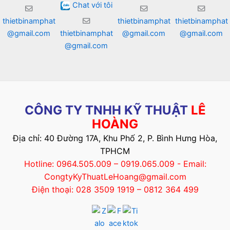
Chat với tôi
thietbinamphat
thietbinamphat
thietbinamphat
@gmail.com
thietbinamphat
@gmail.com
@gmail.com
@gmail.com
CÔNG TY TNHH KỸ THUẬT
LÊ
HOÀNG
Địa chỉ: 40 Đường 17A, Khu Phố 2, P. Bình Hưng Hòa,
TPHCM
Hotline: 0964.505.009 – 0919.065.009 - Email:
CongtyKyThuatLeHoang@gmail.com
Điện thoại: 028 3509 1919 – 0812 364 499