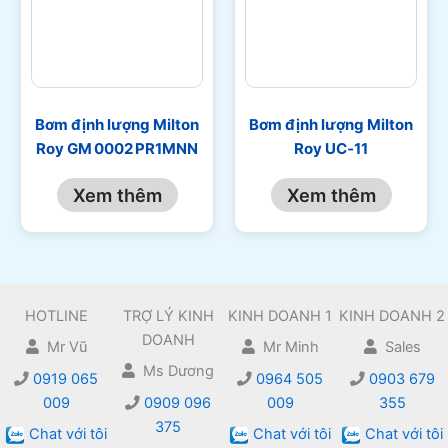
Bơm định lượng Milton
Bơm định lượng Milton
Roy GM 0002 PR1MNN
Roy UC‑11
Xem thêm
Xem thêm
HOTLINE
TRỢ LÝ KINH
KINH DOANH 1
KINH DOANH 2
DOANH
Mr Vũ
Mr Minh
Sales
Ms Dương
0919 065
0964 505
0903 679
009
0909 096
009
355
375
Chat với tôi
Chat với tôi
Chat với tôi