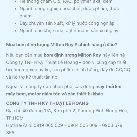
Hệ thống châm Clo, PAC, polymer, axit, kiềm
Ngành công nghiệp hóa chất, dược phẩm, thực
phẩm
Dây chuyền sản xuất, xử lý nước công nghiệp
Ngành dầu khí, xi mạ, dệt nhuộm, sản xuất giấy
Mua bơm định lượng Milton Roy P chính hãng ở đâu?
Nếu bạn cần mua
bơm định lượng Milton Roy
hãy liên hệ
Công ty TNHH Kỹ Thuật Lê Hoàng – đơn vị cung cấp thiết
bị công nghiệp uy tín, sản phẩm chính hãng, đầy đủ CO/CQ
và hỗ trợ kỹ thuật tận nơi.
Ngoài ra, công ty còn phân phối các dòng
máy thổi khí,
máy bơm, motor giảm tốc và các thiết bị khác.
CÔNG TY TNHH KỸ THUẬT LÊ HOÀNG
Địa chỉ: 40 đường 17A, Khu phố 2, Phường Bình Hưng Hòa,
TP.HCM
Hotline/Zalo: 0919 065 009 – 0964 505 009 – 0903 679
355