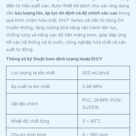
điện từ hiệu suất cao, được thiết kế dành cho các ứng dụng
cần
lưu lượng lớn, áp lực ổn định và độ chính xác cao
trong
quá trình châm hóa chất. EH/Y Series cải tiến từ dòng EH
truyền thống, tăng cường khả năng vận hành liên tục,
chống rung và nâng cao độ bền màng bơm, giúp đáp ứng
tốt các hệ thống xử lý nước, công nghiệp hóa chất và sản
xuất tự động.
Thông số kỹ thuật bơm định lượng Iwaki EH/Y
Lưu lượng ra lớn nhất
420 mL/phút
Áp suất ra lớn nhất
0.98 MPa
PVC, GFRPP, PVDF,
Vật liệu chính
SUS316
Nhiệt độ chất lỏng
0 ~ 60˚C
Chu kỳ nhịp bơm
0 – 360 spm