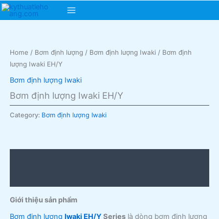
Skip
Main
to
content
Menu
Home
/
Bơm định lượng
/
Bơm định lượng Iwaki
/ Bơm định
lượng Iwaki EH/Y
Bơm định lượng Iwaki
Bơm định lượng Iwaki EH/Y
Category:
Bơm định lượng Iwaki
Description
Reviews (0)
Giới thiệu sản phẩm
Bơm định lượng
Iwaki EH/Y
Series
là dòng bơm định lượng