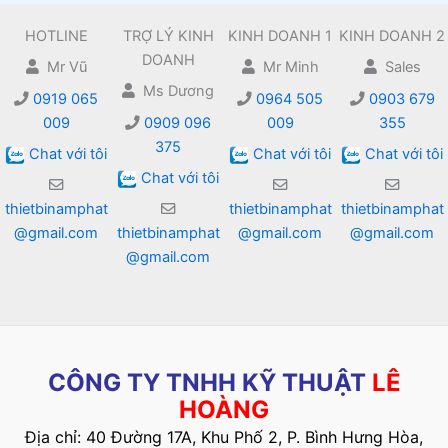
HOTLINE
TRỢ LÝ KINH
KINH DOANH 1
KINH DOANH 2
DOANH
Mr Vũ
Mr Minh
Sales
Ms Dương
0919 065
0964 505
0903 679
009
0909 096
009
355
375
Chat với tôi
Chat với tôi
Chat với tôi
Chat với tôi
thietbinamphat
thietbinamphat
thietbinamphat
@gmail.com
thietbinamphat
@gmail.com
@gmail.com
@gmail.com
CÔNG TY TNHH KỸ THUẬT
LÊ
HOÀNG
Địa chỉ: 40 Đường 17A, Khu Phố 2, P. Bình Hưng Hòa,