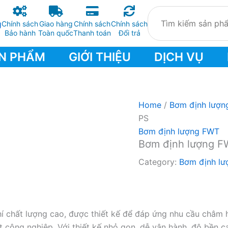
Chính sách
Giao hàng
Chính sách
Chính sách
Bảo hành
Toàn quốc
Thanh toán
Đổi trả
N PHẨM
GIỚI THIỆU
DỊCH VỤ
Home
/
Bơm định lượn
PS
Bơm định lượng FWT
Bơm định lượng F
Category:
Bơm định l
chất lượng cao, được thiết kế để đáp ứng nhu cầu châm hó
 công nghiệp. Với thiết kế nhỏ gọn, dễ vận hành, độ bền cao