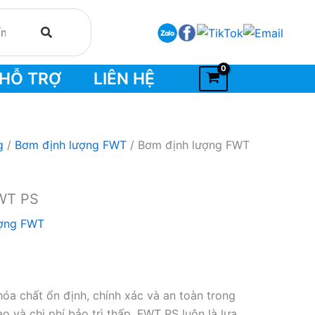
HỖ TRỢ
LIÊN HỆ
g
/
Bơm định lượng FWT
/ Bơm định lượng FWT
WT PS
ượng FWT
a chất ổn định, chính xác và an toàn trong
 và chi phí bảo trì thấp, FWT PS luôn là lựa