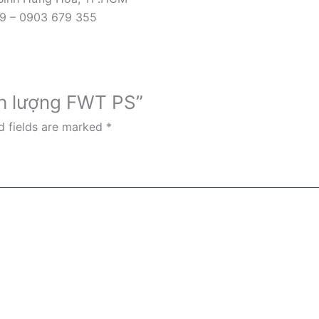
09 – 0903 679 355
ịnh lượng FWT PS”
d fields are marked
*