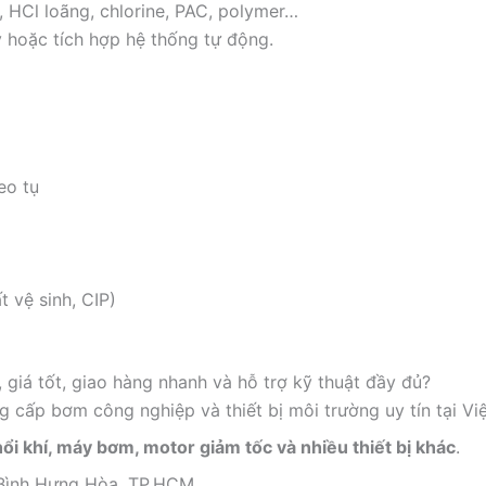
HCl loãng, chlorine, PAC, polymer…
y hoặc tích hợp hệ thống tự động.
eo tụ
 vệ sinh, CIP)
 giá tốt, giao hàng nhanh và hỗ trợ kỹ thuật đầy đủ?
g cấp bơm công nghiệp và thiết bị môi trường uy tín tại Vi
ổi khí, máy bơm, motor giảm tốc và nhiều thiết bị khác
.
 Bình Hưng Hòa, TP.HCM