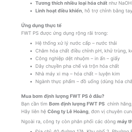
Tương thích nhiều loại hóa chất
như NaOH, 
Linh hoạt điều khiển
, hỗ trợ chỉnh bằng ta
Ứng dụng thực tế
FWT PS được ứng dụng rộng rãi trong:
Hệ thống xử lý nước cấp – nước thải
Châm hóa chất điều chỉnh pH, khử trùng, k
Công nghiệp dệt nhuộm – in ấn – giấy
Dây chuyền pha chế và trộn hóa chất
Nhà máy xi mạ – hóa chất – luyện kim
Ngành thực phẩm – đồ uống (dùng hóa chất
Mua bơm định lượng FWT PS ở đâu?
Bạn cần tìm
Bơm định lượng FWT PS
chính hãng,
Hãy liên hệ
Công ty Lê Hoàng
, đơn vị chuyên cun
Ngoài ra, công ty còn phân phối các dòng
máy th
Địa chỉ: 40 đường 17A, Khu phố 2, Phường