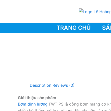
Skip
to
content
TRANG CHỦ
SẢ
Description
Reviews (0)
Giới thiệu sản phẩm
Bơm định lượng
FWT PS là dòng bơm màng cơ khí 
nhiều hệ thống xử lý nước và dây chuyền sản xuất