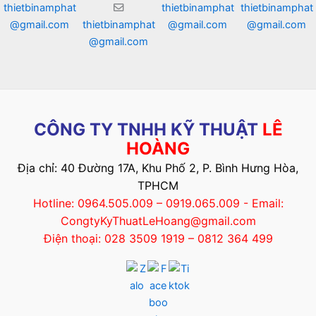
thietbinamphat
thietbinamphat
thietbinamphat
@gmail.com
thietbinamphat
@gmail.com
@gmail.com
@gmail.com
CÔNG TY TNHH KỸ THUẬT
LÊ
HOÀNG
Địa chỉ: 40 Đường 17A, Khu Phố 2, P. Bình Hưng Hòa,
TPHCM
Hotline: 0964.505.009 – 0919.065.009 - Email:
CongtyKyThuatLeHoang@gmail.com
Điện thoại: 028 3509 1919 – 0812 364 499