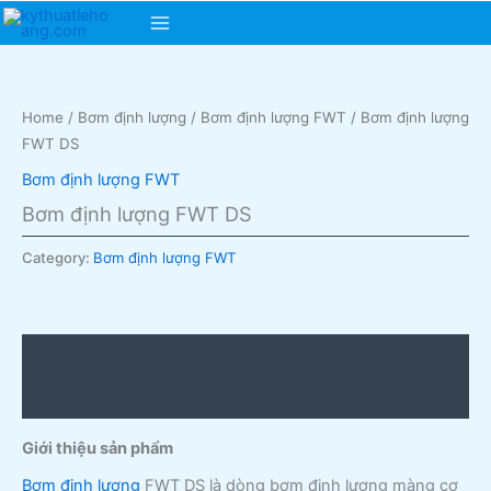
Skip
Main
to
content
Menu
Home
/
Bơm định lượng
/
Bơm định lượng FWT
/ Bơm định lượng
FWT DS
Bơm định lượng FWT
Bơm định lượng FWT DS
Category:
Bơm định lượng FWT
Description
Reviews (0)
Giới thiệu sản phẩm
Bơm định lượng
FWT DS là dòng bơm định lượng màng cơ