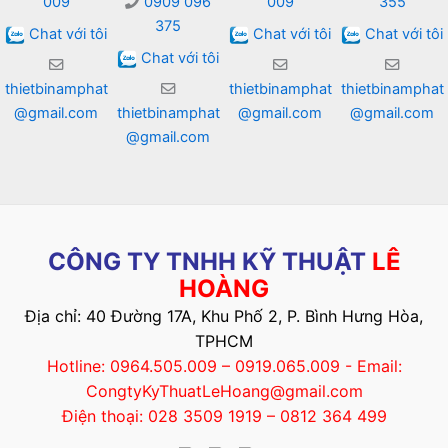
009
0909 096
009
355
375
Chat với tôi
Chat với tôi
Chat với tôi
Chat với tôi
thietbinamphat
thietbinamphat
thietbinamphat
@gmail.com
thietbinamphat
@gmail.com
@gmail.com
@gmail.com
CÔNG TY TNHH KỸ THUẬT
LÊ
HOÀNG
Địa chỉ: 40 Đường 17A, Khu Phố 2, P. Bình Hưng Hòa,
TPHCM
Hotline: 0964.505.009 – 0919.065.009 - Email:
CongtyKyThuatLeHoang@gmail.com
Điện thoại: 028 3509 1919 – 0812 364 499