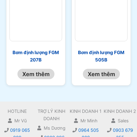
Bơm định lượng FGM
Bơm định lượng FGM
207B
505B
Xem thêm
Xem thêm
HOTLINE
TRỢ LÝ KINH
KINH DOANH 1
KINH DOANH 2
DOANH
Mr Vũ
Mr Minh
Sales
Ms Dương
0919 065
0964 505
0903 679