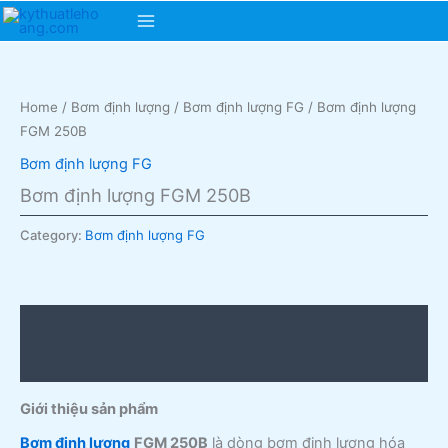
Skip
Main
to
content
Menu
Home
/
Bơm định lượng
/
Bơm định lượng FG
/ Bơm định lượng
FGM 250B
Bơm định lượng FG
Bơm định lượng FGM 250B
Category:
Bơm định lượng FG
Description
Reviews (0)
Giới thiệu sản phẩm
Bơm định lượng
FGM 250B
là dòng bơm định lượng hóa