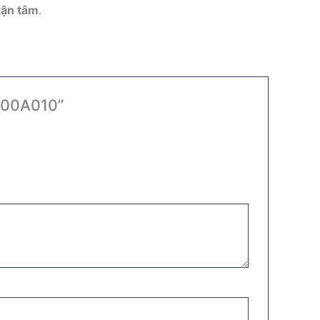
tận tâm
.
200A010”