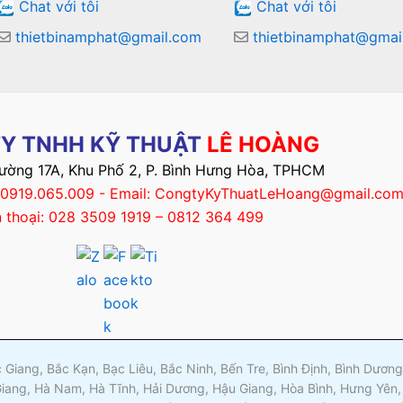
Chat với tôi
Chat với tôi
thietbinamphat@gmail.com
thietbinamphat@gmai
Y TNHH KỸ THUẬT
LÊ HOÀNG
Đường 17A, Khu Phố 2, P. Bình Hưng Hòa, TPHCM
– 0919.065.009 - Email: CongtyKyThuatLeHoang@gmail.co
n thoại: 028 3509 1919 – 0812 364 499
ắc Giang, Bắc Kạn, Bạc Liêu, Bắc Ninh, Bến Tre, Bình Định, Bình Dươ
Giang, Hà Nam, Hà Tĩnh, Hải Dương, Hậu Giang, Hòa Bình, Hưng Yên,