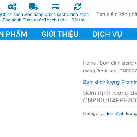
Chính sách
Giao hàng
Chính sách
Chính sách
Bảo hành
Toàn quốc
Thanh toán
Đổi trả
N PHẨM
GIỚI THIỆU
DỊCH VỤ
Home
/
Bơm định lượng
màng Prominent CNPB0
Bơm định lượng Promi
Bơm định lượng d
CNPB0704PPE20
Category:
Bơm định lượng