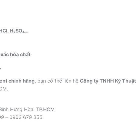
 HCl, H₂SO₄…
 xác hóa chất
?
ent chính hãng
, bạn có thể liên hệ
Công ty TNHH Kỹ Thuật
HCM.
 Bình Hưng Hòa, TP.HCM
09 – 0903 679 355