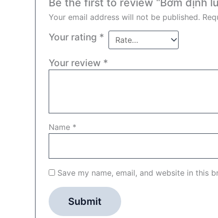
Be the first to review “Bơm địn
Your email address will not be published.
Requ
Your rating
*
Your review
*
Name
*
Save my name, email, and website in this b