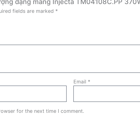
h lượng dạng màng Injecta TM04108C.PP 370
ired fields are marked
*
Email
*
rowser for the next time I comment.