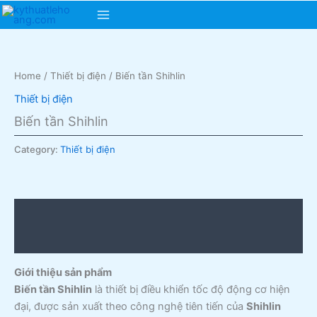
Skip
Main
to
content
Menu
Home
/
Thiết bị điện
/ Biến tần Shihlin
Thiết bị điện
Biến tần Shihlin
Category:
Thiết bị điện
Description
Reviews (0)
Giới thiệu sản phẩm
Biến tần Shihlin
là thiết bị điều khiển tốc độ động cơ hiện
đại, được sản xuất theo công nghệ tiên tiến của
Shihlin