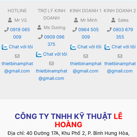
HOTLINE
TRỢ LÝ KINH
KINH DOANH 1
KINH DOANH 2
DOANH
Mr Vũ
Mr Minh
Sales
Ms Dương
0919 065
0964 505
0903 679
009
0909 096
009
355
375
Chat với tôi
Chat với tôi
Chat với tôi
Chat với tôi
thietbinamphat
thietbinamphat
thietbinamphat
@gmail.com
thietbinamphat
@gmail.com
@gmail.com
@gmail.com
CÔNG TY TNHH KỸ THUẬT
LÊ
HOÀNG
Địa chỉ: 40 Đường 17A, Khu Phố 2, P. Bình Hưng Hòa,