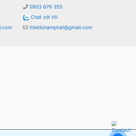
0903 679 355
Chat với tôi
l.com
thietbinamphat@gmail.com
m