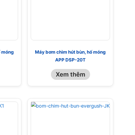
ố móng
Máy bơm chìm hút bùn, hố móng
APP DSP-20T
Xem thêm