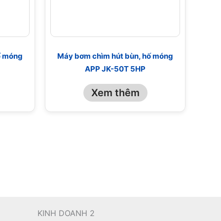
ố móng
Máy bơm chìm hút bùn, hố móng
APP JK-50T 5HP
Xem thêm
KINH DOANH 2