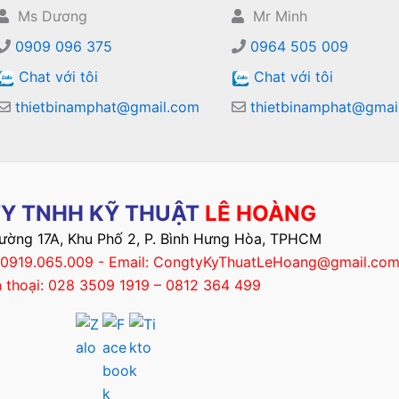
Ms Dương
Mr Minh
0909 096 375
0964 505 009
Chat với tôi
Chat với tôi
thietbinamphat@gmail.com
thietbinamphat@gmai
Y TNHH KỸ THUẬT
LÊ HOÀNG
Đường 17A, Khu Phố 2, P. Bình Hưng Hòa, TPHCM
– 0919.065.009 - Email: CongtyKyThuatLeHoang@gmail.co
n thoại: 028 3509 1919 – 0812 364 499