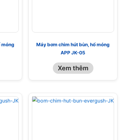
ố móng
Máy bơm chìm hút bùn, hố móng
APP JK-05
Xem thêm