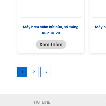
Máy bơm chìm hút bùn, hố móng
Máy b
APP JK-20
Xem thêm
1
2
→
HOTLINE