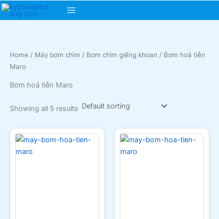
Skip
Main
to
content
Menu
Home
/
Máy bơm chìm
/
Bơm chìm giếng khoan
/ Bơm hoả tiễn
Maro
Bơm hoả tiễn Maro
Showing all 5 results