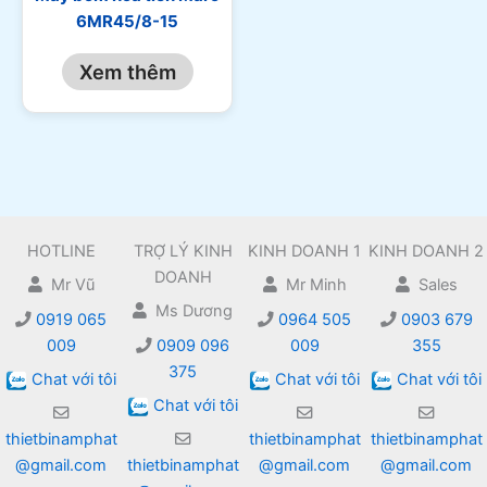
6MR45/8-15
Xem thêm
HOTLINE
TRỢ LÝ KINH
KINH DOANH 1
KINH DOANH 2
DOANH
Mr Vũ
Mr Minh
Sales
Ms Dương
0919 065
0964 505
0903 679
009
0909 096
009
355
375
Chat với tôi
Chat với tôi
Chat với tôi
Chat với tôi
thietbinamphat
thietbinamphat
thietbinamphat
@gmail.com
thietbinamphat
@gmail.com
@gmail.com