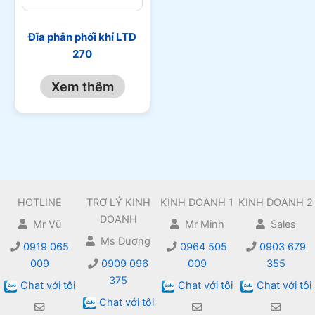
Đĩa phân phối khí LTD
270
Xem thêm
HOTLINE
TRỢ LÝ KINH
KINH DOANH 1
KINH DOANH 2
DOANH
Mr Vũ
Mr Minh
Sales
Ms Dương
0919 065
0964 505
0903 679
009
0909 096
009
355
375
Chat với tôi
Chat với tôi
Chat với tôi
Chat với tôi