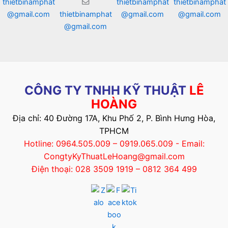
thietbinamphat
thietbinamphat
thietbinamphat
@gmail.com
thietbinamphat
@gmail.com
@gmail.com
@gmail.com
CÔNG TY TNHH KỸ THUẬT
LÊ
HOÀNG
Địa chỉ: 40 Đường 17A, Khu Phố 2, P. Bình Hưng Hòa,
TPHCM
Hotline: 0964.505.009 – 0919.065.009 - Email:
CongtyKyThuatLeHoang@gmail.com
Điện thoại: 028 3509 1919 – 0812 364 499