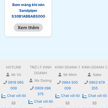
Bơm màng khí nén
Sandpiper
S30B1ABBABS000
Xem thêm
HOTLINE
TRỢ LÝ KINH
KINH DOANH 1
KINH DOANH 2
DOANH
Mr Vũ
Mr Minh
Sales
Ms Dương
0919 065
0964 505
0903 679
009
0909 096
009
355
375
Chat với tôi
Chat với tôi
Chat với tôi
Chat với tôi