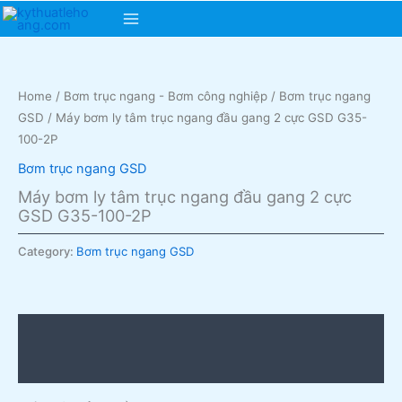
Skip
Main
to
content
Menu
Home
/
Bơm trục ngang - Bơm công nghiệp
/
Bơm trục ngang
GSD
/ Máy bơm ly tâm trục ngang đầu gang 2 cực GSD G35-
100-2P
Bơm trục ngang GSD
Máy bơm ly tâm trục ngang đầu gang 2 cực
GSD G35-100-2P
Category:
Bơm trục ngang GSD
Description
Reviews (0)