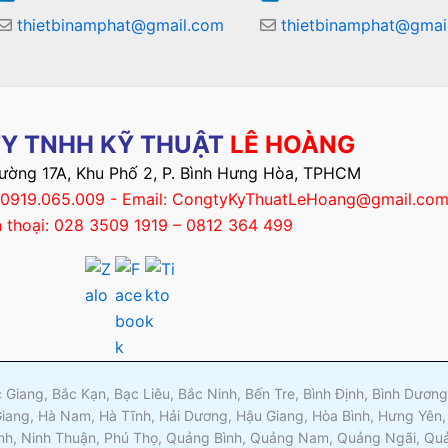
thietbinamphat@gmail.com
thietbinamphat@gmai
Y TNHH KỸ THUẬT
LÊ HOÀNG
Đường 17A, Khu Phố 2, P. Bình Hưng Hòa, TPHCM
– 0919.065.009 - Email: CongtyKyThuatLeHoang@gmail.co
n thoại: 028 3509 1919 – 0812 364 499
ắc Giang, Bắc Kạn, Bạc Liêu, Bắc Ninh, Bến Tre, Bình Định, Bình Dươ
Giang, Hà Nam, Hà Tĩnh, Hải Dương, Hậu Giang, Hòa Bình, Hưng Yên,
nh, Ninh Thuận, Phú Thọ, Quảng Bình, Quảng Nam, Quảng Ngãi, Quản