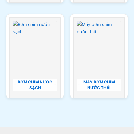
BƠM CHÌM NƯỚC
MÁY BƠM CHÌM
SẠCH
NƯỚC THẢI