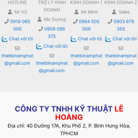
HOTLINE
TRỢ LÝ KINH
KINH DOANH 1
KINH DOANH 2
DOANH
Mr Vũ
Mr Minh
Sales
Ms Dương
0919 065
0964 505
0903 679
009
0909 096
009
355
375
Chat với tôi
Chat với tôi
Chat với tôi
Chat với tôi
thietbinamphat
thietbinamphat
thietbinamphat
@gmail.com
thietbinamphat
@gmail.com
@gmail.com
@gmail.com
CÔNG TY TNHH KỸ THUẬT
LÊ
HOÀNG
Địa chỉ: 40 Đường 17A, Khu Phố 2, P. Bình Hưng Hòa,
TPHCM